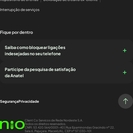
Interrupção de serviços
Fique por dentro
Saiba como bloquear ligações
indesejadas no seu telefone
Participe da pesquisa de satisfação
da Anatel
Segurança
Privacidade
Client Co Servicos de Rede Nordeste S.A.
Todos os direitos reservados.
CNPJ: 53.420.564/0001-40 | Rua Epaminondas Gracindo nº 22,
Sala 6, Pajuçara, Maceió/AL, CEP nº 57.030-101