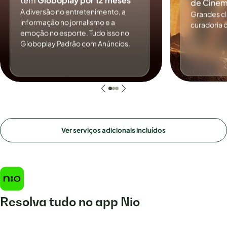
tem
Globoplay por 12 meses
de Cinem
A diversão no entretenimento, a
Grandes c
informação no jornalismo e a
curadoria 
emoção no esporte. Tudo isso no
Globoplay Padrão com Anúncios.
Ver serviços adicionais incluídos
Resolva tudo no app Nio