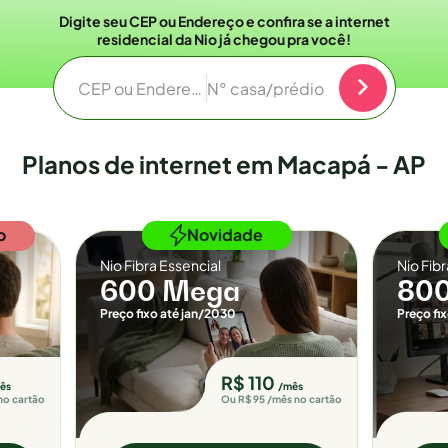
Digite seu CEP ou Endereço e confira se a internet
residencial da Nio já chegou pra você!
CEP ou Endereço
N° casa/prédio
Planos de internet em Macapá - AP
o
Novidade
Nio Fibra Essencial
Nio Fib
600 Mega
80
Preço fixo até jan/2030
Preço fi
R$ 110
ês
/mês
no cartão
Ou R$ 95 /mês no cartão