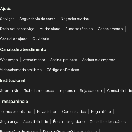
Ajuda
Serviços
Segunda via de conta
Negociar dívidas
Desbloquear serviço
Mudar plano
Suporte técnico
Cancelamento
Central de ajuda
Ouvidoria
Canais de atendimento
WhatsApp
Atendimento
Assinar pra casa
Assinar pra empresa
Videochamada em libras
Código de Práticas
Institucional
Sobre a Nio
Trabalhe conosco
Imprensa
Seja parceiro
Confiabilidade
Transparência
Termos e contratos
Privacidade
Comunicados
Regulatório
Segurança
Acessibilidade
Ética e integridade
Conselho de usuários
Repositório de ofertas
Devolução de crédito ex-cliente