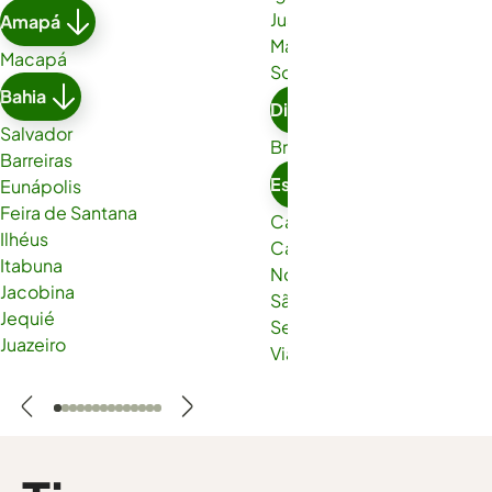
Juazeiro do Norte
Amapá
Maracanaú
Macapá
Sobral
Bahia
Distrito Federal
Salvador
Brasília
Barreiras
Espírito Santo
Eunápolis
Feira de Santana
Cachoeiro de Itapemirim
Ilhéus
Cariacica
Itabuna
Nova Venécia
Jacobina
São Gabriel da Palha
Jequié
Serra
Juazeiro
Viana