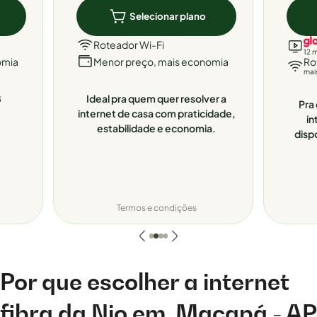
Selecionar plano
Roteador Wi-Fi
12 
omia
Menor preço, mais economia
Ro
mai
8
Ideal pra quem quer resolver a
Pra 
internet de casa com praticidade,
in
estabilidade e economia.
disp
Termos e condições
Por que escolher a internet
fibra da Nio em
Macapá - AP