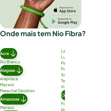
Onde mais tem Nio Fibra?
Lauro de Freitas
Acre
Luís Eduardo Magalhães
Rio Branco
Paulo Afonso
Porto Seguro
Alagoas
Simões Filho
Arapiraca
Teixeira de Freitas
Maceió
Vitória da Conquista
Marechal Deodoro
Ceará
Amazonas
Fortaleza
Manaus
Iguatu