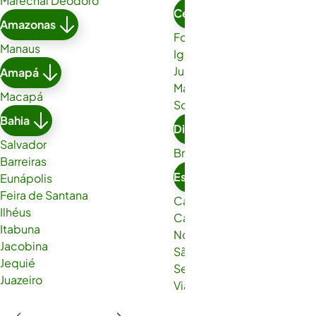
Marechal Deodoro
Ceará
Amazonas
Fortaleza
Manaus
Iguatu
Juazeiro do Norte
Amapá
Maracanaú
Macapá
Sobral
Bahia
Distrito Federal
Salvador
Brasília
Barreiras
Espírito Santo
Eunápolis
Feira de Santana
Cachoeiro de Itapemirim
Ilhéus
Cariacica
Itabuna
Nova Venécia
Jacobina
São Gabriel da Palha
Jequié
Serra
Juazeiro
Viana