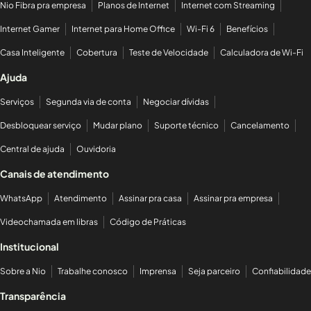
Nio Fibra pra empresa
Planos de Internet
Internet com Streaming
Internet Gamer
Internet para Home Office
Wi-Fi 6
Benefícios
Casa Inteligente
Cobertura
Teste de Velocidade
Calculadora de Wi-Fi
Ajuda
Serviços
Segunda via de conta
Negociar dívidas
Desbloquear serviço
Mudar plano
Suporte técnico
Cancelamento
Central de ajuda
Ouvidoria
Canais de atendimento
WhatsApp
Atendimento
Assinar pra casa
Assinar pra empresa
Videochamada em libras
Código de Práticas
Institucional
Sobre a Nio
Trabalhe conosco
Imprensa
Seja parceiro
Confiabilidade
Transparência