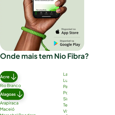
Onde mais tem Nio Fibra?
Lauro de Freitas
Acre
Luís Eduardo Magalhães
Rio Branco
Paulo Afonso
Porto Seguro
Alagoas
Simões Filho
Arapiraca
Teixeira de Freitas
Maceió
Vitória da Conquista