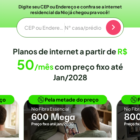
Digite seu CEP ou Endereço e confira se a internet
residencial da Nio já chegou pra você!
CEP ou Endereço
N° casa/prédio
Planos de internet a partir de
R$
50
/mês
com preço fixo até
Jan/2028
o
Novidade
eço
Pela metade do preço
Nio Fibra Essencial
Nio Fib
600 Mega
80
Preço fixo até jan/2030
Preço fi