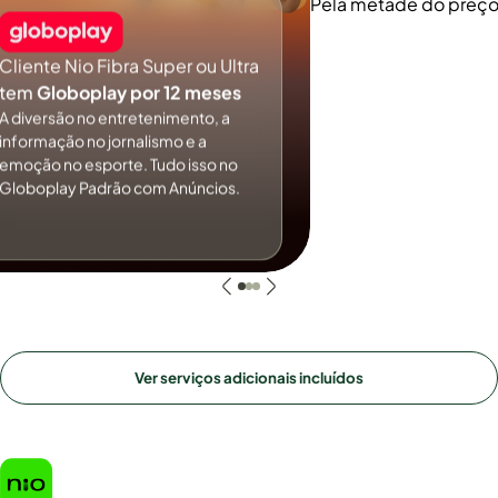
Pela metade do preç
Cliente Nio Fibra Super ou Ultra
tem
Globoplay por 12 meses
A diversão no entretenimento, a
informação no jornalismo e a
emoção no esporte. Tudo isso no
Globoplay Padrão com Anúncios.
Ver serviços adicionais incluídos