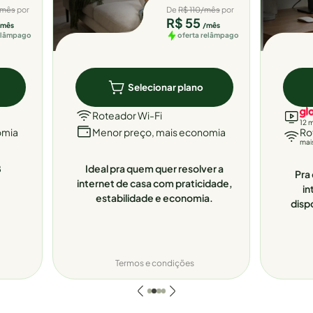
/mês
por
De
R$ 110/mês
por
R$ 55
/mês
/mês
relâmpago
oferta relâmpago
Selecionar plano
Roteador Wi-Fi
12 
omia
Menor preço, mais economia
Ro
mai
8
Ideal pra quem quer resolver a
Pra 
internet de casa com praticidade,
in
estabilidade e economia.
disp
Termos e condições