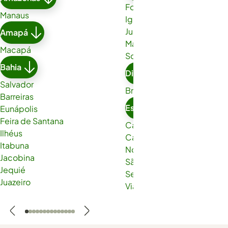
Fortaleza
Manaus
Iguatu
Juazeiro do Norte
Amapá
Maracanaú
Macapá
Sobral
Bahia
Distrito Federal
Salvador
Brasília
Barreiras
Espírito Santo
Eunápolis
Feira de Santana
Cachoeiro de Itapemirim
Ilhéus
Cariacica
Itabuna
Nova Venécia
Jacobina
São Gabriel da Palha
Jequié
Serra
Juazeiro
Viana