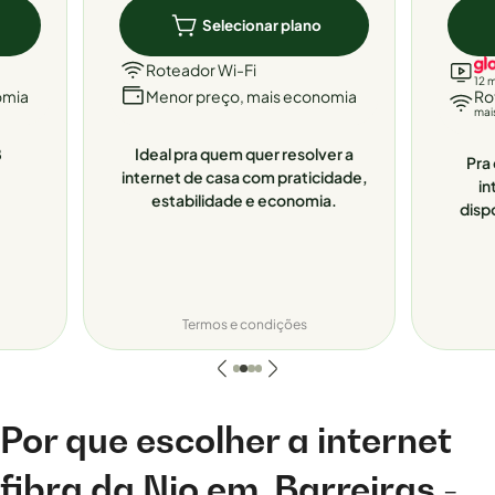
Selecionar plano
Roteador Wi-Fi
12 
omia
Menor preço, mais economia
Ro
mai
8
Ideal pra quem quer resolver a
Pra 
internet de casa com praticidade,
in
estabilidade e economia.
disp
Termos e condições
Por que escolher a internet
fibra da Nio em
Barreiras -