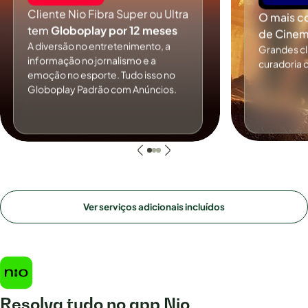
Cliente Nio Fibra Super ou Ultra
O mais c
tem
Globoplay por 12 meses
de Cinem
A diversão no entretenimento, a
Grandes c
informação no jornalismo e a
curadoria 
emoção no esporte. Tudo isso no
Globoplay Padrão com Anúncios.
Ver serviços adicionais incluídos
Resolva tudo no app Nio