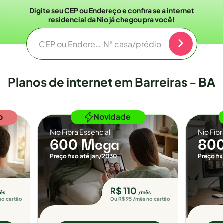
Digite seu CEP ou Endereço e confira se a internet
residencial da Nio já chegou pra você!
CEP ou Endereço
N° casa/prédio
Planos de internet em Barreiras - BA
o
Novidade
Nio Fibra Essencial
Nio Fib
600 Mega
80
Preço fixo até jan/2030
Preço fi
R$ 110
ês
/mês
no cartão
Ou R$ 95 /mês no cartão