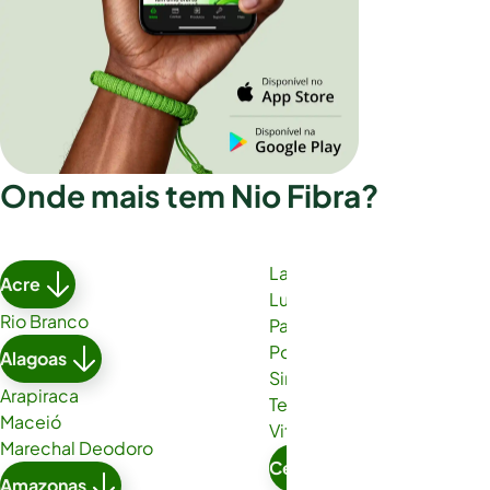
Onde mais tem Nio Fibra?
Lauro de Freitas
Acre
Luís Eduardo Magalhães
Rio Branco
Paulo Afonso
Porto Seguro
Alagoas
Simões Filho
Arapiraca
Teixeira de Freitas
Maceió
Vitória da Conquista
Marechal Deodoro
Ceará
Amazonas