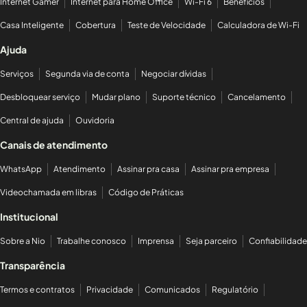
Internet Gamer
Internet para Home Office
Wi-Fi 6
Benefícios
Casa Inteligente
Cobertura
Teste de Velocidade
Calculadora de Wi-Fi
Ajuda
Serviços
Segunda via de conta
Negociar dívidas
Desbloquear serviço
Mudar plano
Suporte técnico
Cancelamento
Central de ajuda
Ouvidoria
Canais de atendimento
WhatsApp
Atendimento
Assinar pra casa
Assinar pra empresa
Videochamada em libras
Código de Práticas
Institucional
Sobre a Nio
Trabalhe conosco
Imprensa
Seja parceiro
Confiabilidade
Transparência
Termos e contratos
Privacidade
Comunicados
Regulatório