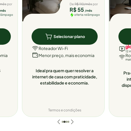
/mês
por
De
R$ 110/mês
por
R$ 55
/mês
/mês
relâmpago
oferta relâmpago
Selecionar plano
Roteador Wi-Fi
12 
omia
Menor preço, mais economia
Ro
mai
8
Ideal pra quem quer resolver a
Pra 
internet de casa com praticidade,
in
estabilidade e economia.
disp
Termos e condições