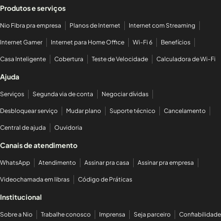
Produtos e serviços
Nio Fibra pra empresa
Planos de Internet
Internet com Streaming
Internet Gamer
Internet para Home Office
Wi-Fi 6
Benefícios
Casa Inteligente
Cobertura
Teste de Velocidade
Calculadora de Wi-Fi
Ajuda
Serviços
Segunda via de conta
Negociar dívidas
Desbloquear serviço
Mudar plano
Suporte técnico
Cancelamento
Central de ajuda
Ouvidoria
Canais de atendimento
WhatsApp
Atendimento
Assinar pra casa
Assinar pra empresa
Videochamada em libras
Código de Práticas
Institucional
Sobre a Nio
Trabalhe conosco
Imprensa
Seja parceiro
Confiabilidade