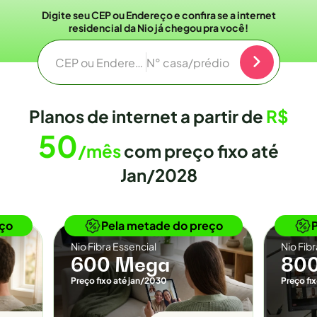
Digite seu CEP ou Endereço e confira se a internet
residencial da Nio já chegou pra você!
CEP ou Endereço
N° casa/prédio
Planos de internet a partir de
R$
50
/mês
com preço fixo até
Jan/2028
o
Novidade
eço
Pela metade do preço
Nio Fibra Essencial
Nio Fib
600 Mega
80
Preço fixo até jan/2030
Preço fi