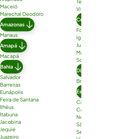
Teixeira de Freitas
Maceió
Vitória da Conquista
Marechal Deodoro
Ceará
Amazonas
Fortaleza
Manaus
Iguatu
Juazeiro do Norte
Amapá
Maracanaú
Macapá
Sobral
Bahia
Distrito Federal
Salvador
Brasília
Barreiras
Espírito Santo
Eunápolis
Feira de Santana
Cachoeiro de Itapemirim
Ilhéus
Cariacica
Itabuna
Nova Venécia
Jacobina
São Gabriel da Palha
Jequié
Serra
Juazeiro