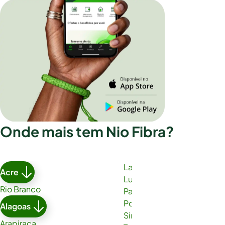
Onde mais tem Nio Fibra?
Lauro de Freitas
Acre
Luís Eduardo Magalhães
Rio Branco
Paulo Afonso
Porto Seguro
Alagoas
Simões Filho
Arapiraca