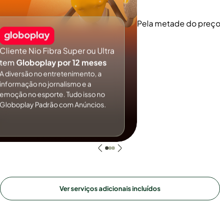
Pela metade do preç
Cliente Nio Fibra Super ou Ultra
tem
Globoplay por 12 meses
A diversão no entretenimento, a
informação no jornalismo e a
emoção no esporte. Tudo isso no
Globoplay Padrão com Anúncios.
Ver serviços adicionais incluídos