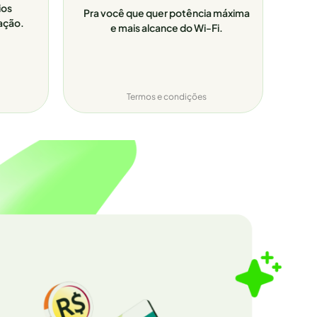
ios
Pra você que quer potência máxima
ação.
e mais alcance do Wi-Fi.
Termos e condições