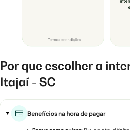
inter
e
Termos e condições
Por que escolher a inte
Itajaí - SC
Benefícios na hora de pagar
Pague como quiser:
Pix, boleto, débito