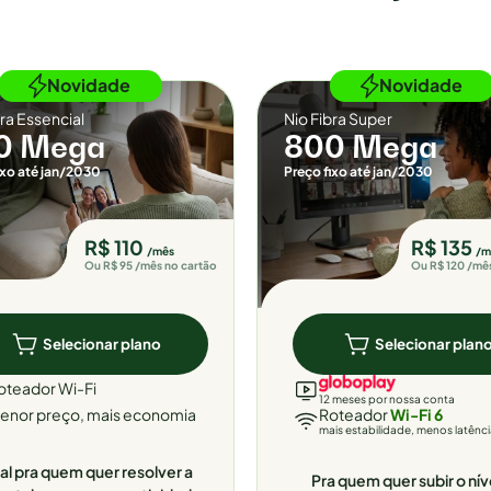
Novidade
Novidade
bra Essencial
Nio Fibra Super
0 Mega
800 Mega
ixo até jan/2030
Preço fixo até jan/2030
R$ 110
R$ 135
/mês
/m
Ou R$ 95 /mês no cartão
Ou R$ 120 /mê
Selecionar plano
Selecionar plan
oteador Wi-Fi
12 meses por nossa conta
enor preço, mais economia
Roteador
Wi-Fi 6
mais estabilidade, menos latênc
al pra quem quer resolver a
Pra quem quer subir o nív