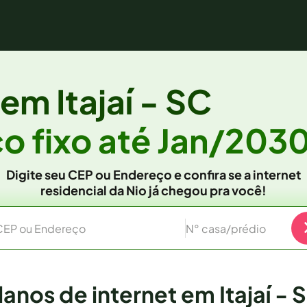
a em
Itajaí - SC
o fixo
até Jan/203
Digite seu CEP ou Endereço e confira se a internet
residencial da Nio já chegou pra você!
CEP ou Endereço
N° casa/prédio
lanos de internet em Itajaí - 