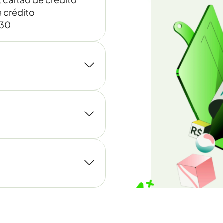
 crédito
030