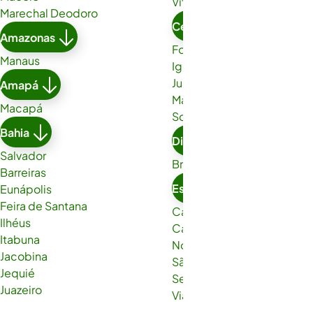
Vitória da Conquista
Marechal Deodoro
Ceará
Amazonas
Fortaleza
Manaus
Iguatu
Juazeiro do Norte
Amapá
Maracanaú
Macapá
Sobral
Bahia
Distrito Federal
Salvador
Brasília
Barreiras
Espírito Santo
Eunápolis
Feira de Santana
Cachoeiro de Itapemirim
Ilhéus
Cariacica
Itabuna
Nova Venécia
Jacobina
São Gabriel da Palha
Jequié
Serra
Juazeiro
Viana