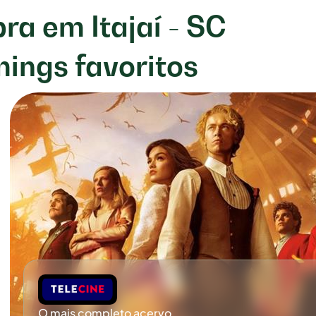
ra em Itajaí - SC
mings favoritos
O mais completo acervo