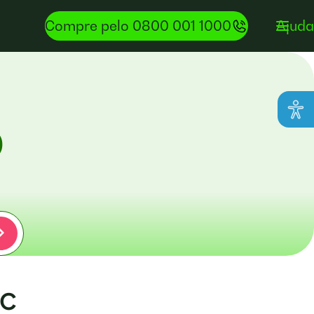
Compre pelo 0800 001 1000
Ajuda
0
SC