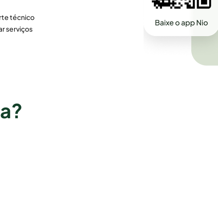
te técnico
ar serviços
ra?
Vila Velha
Imperatriz
Vitória
Paço do Lumiar
Santa Inês
Goiás
São José de Ribamar
Goiânia
Timon
Águas Lindas de Goiás
Minas Gerais
Anápolis