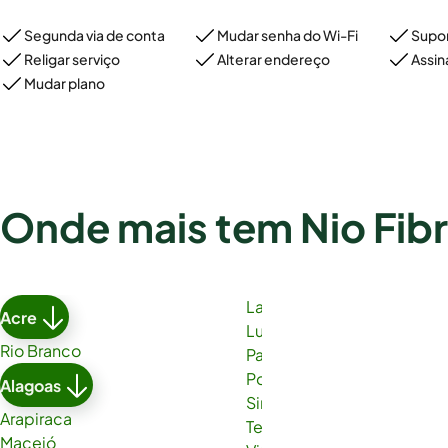
Segunda via de conta
Mudar senha do Wi-Fi
Supor
Religar serviço
Alterar endereço
Assin
Mudar plano
Onde mais tem Nio Fib
Lauro de Freitas
Acre
Luís Eduardo Magalhães
Rio Branco
Paulo Afonso
Porto Seguro
Alagoas
Simões Filho
Arapiraca
Teixeira de Freitas
Maceió