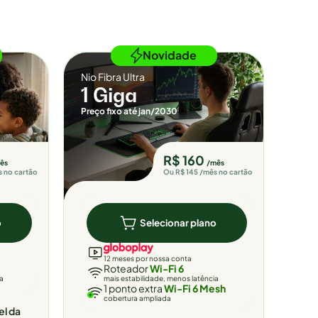
Novidade
Nio Fibra Ultra
1 Giga
Preço fixo até jan/2030
R$ 160
ês
/mês
s no cartão
Ou R$ 145 /mês no cartão
o
Selecionar plano
12 meses por nossa conta
Roteador
Wi-Fi 6
ia
mais estabilidade, menos latência
1 ponto extra
Wi-Fi 6 Mesh
cobertura ampliada
el da