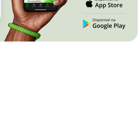
Nova Lima
Juína
Paracatu
Pontes e Lace
Patrocínio
Primavera do L
Poços de Caldas
Rondonópolis
Pouso Alegre
Sinop
Ribeirão das Neves
Tangará da Ser