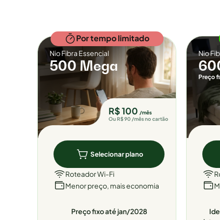
Por tempo limitado
Nio Fibra Essencial
Nio Fi
500 Mega
60
Preço f
R$ 100
/mês
Ou R$ 90 /mês no cartão
Selecionar plano
Roteador Wi-Fi
R
Menor preço, mais economia
M
Preço fixo até jan/2028
Ide