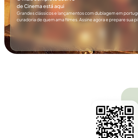
de Cinema está aqui
Grandes clássicos e lançamentos com dublagem em portug
curadoria de quem ama filmes. Assine agora e prepare sua p