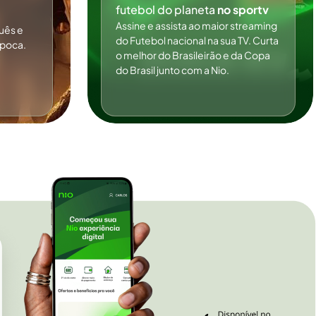
futebol do planeta
no sportv
Assine e assista ao maior streaming
uês e
do Futebol nacional na sua TV. Curta
ipoca.
o melhor do Brasileirão e da Copa
do Brasil junto com a Nio.