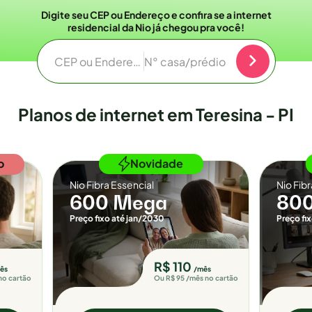
Digite seu CEP ou Endereço e confira se a internet
residencial da Nio já chegou pra você!
CEP ou Endereço
N° casa/prédio
Planos de internet em Teresina - PI
o
Novidade
Nio Fibra Essencial
Nio Fib
600 Mega
80
Preço fixo até jan/2030
Preço fi
R$ 110
ês
/mês
no cartão
Ou R$ 95 /mês no cartão