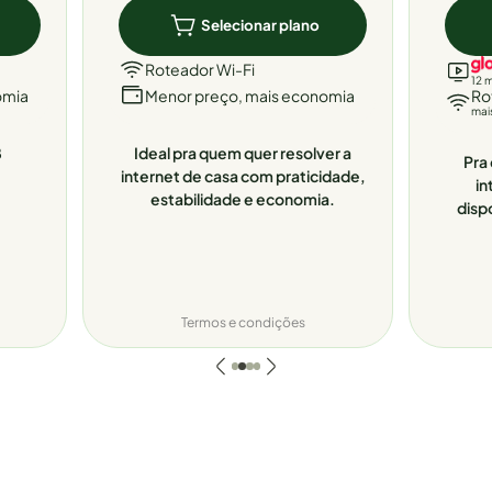
Selecionar plano
Roteador Wi-Fi
12 
omia
Menor preço, mais economia
Ro
mai
8
Ideal pra quem quer resolver a
Pra 
internet de casa com praticidade,
in
estabilidade e economia.
disp
Termos e condições