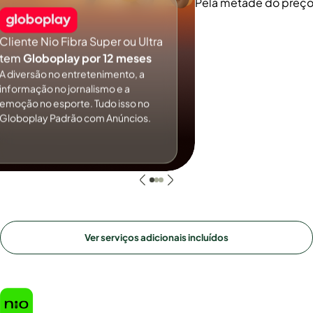
Pela metade do preç
Cliente Nio Fibra Super ou Ultra
tem
Globoplay por 12 meses
A diversão no entretenimento, a
informação no jornalismo e a
emoção no esporte. Tudo isso no
Globoplay Padrão com Anúncios.
Ver serviços adicionais incluídos