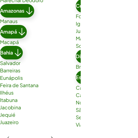
Marechal Deodoro
Ceará
Amazonas
Fortaleza
Manaus
Iguatu
Juazeiro do Norte
Amapá
Maracanaú
Macapá
Sobral
Bahia
Distrito Federal
Salvador
Brasília
Barreiras
Espírito Santo
Eunápolis
Feira de Santana
Cachoeiro de Itapemirim
Ilhéus
Cariacica
Itabuna
Nova Venécia
Jacobina
São Gabriel da Palha
Jequié
Serra
Juazeiro
Viana