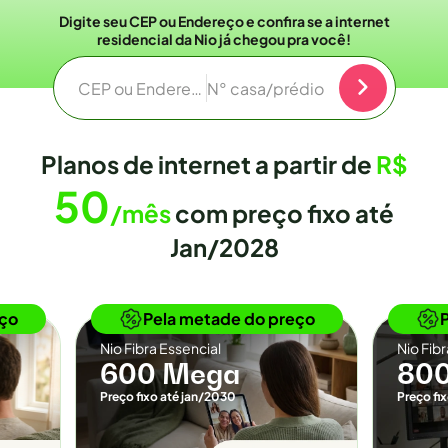
Digite seu CEP ou Endereço e confira se a internet
residencial da Nio já chegou pra você!
CEP ou Endereço
N° casa/prédio
Planos de internet a partir de
R$
50
/mês
com preço fixo até
Jan/2028
o
Novidade
eço
Pela metade do preço
Nio Fibra Essencial
Nio Fib
600 Mega
80
Preço fixo até jan/2030
Preço fi