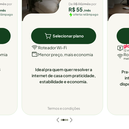
/mês
por
De
R$ 110/mês
por
R$ 55
/mês
/mês
relâmpago
oferta relâmpago
Selecionar plano
Roteador Wi-Fi
12 
omia
Menor preço, mais economia
Ro
mai
8
Ideal pra quem quer resolver a
Pra 
internet de casa com praticidade,
in
estabilidade e economia.
disp
Termos e condições