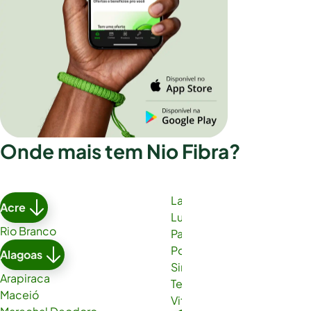
Onde mais tem Nio Fibra?
Lauro de Freitas
Acre
Luís Eduardo Magalhães
Rio Branco
Paulo Afonso
Porto Seguro
Alagoas
Simões Filho
Arapiraca
Teixeira de Freitas
Maceió
Vitória da Conquista