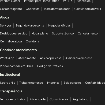
Internet Gamer
Internet para Home Office
Wi-Fi 6
Benefícios
Casa Inteligente
Cobertura
Teste de Velocidade
Calculadora de Wi-Fi
Ajuda
Serviços
Segunda via de conta
Negociar dívidas
Desbloquear serviço
Mudar plano
Suporte técnico
Cancelamento
Central de ajuda
Ouvidoria
Canais de atendimento
WhatsApp
Atendimento
Assinar pra casa
Assinar pra empresa
Videochamada em libras
Código de Práticas
Institucional
Sobre a Nio
Trabalhe conosco
Imprensa
Seja parceiro
Confiabilidade
Transparência
Termos e contratos
Privacidade
Comunicados
Regulatório