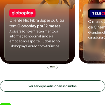
Cliente Nio Fibra Super ou Ultra
O mais c
tem
Globoplay por 12 meses
de Cinem
A diversão no entretenimento, a
Grandes c
informação no jornalismo e a
curadoria 
emoção no esporte. Tudo isso no
Globoplay Padrão com Anúncios.
Ver serviços adicionais incluídos