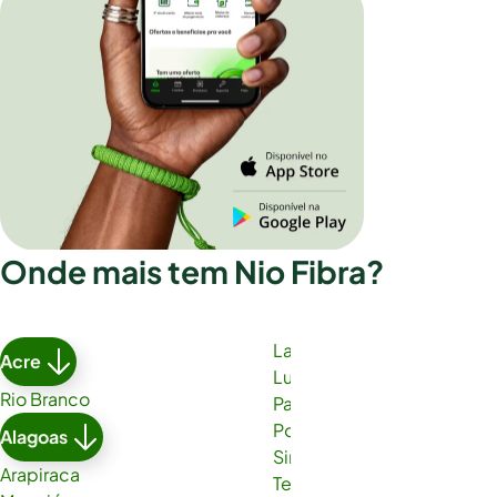
Onde mais tem Nio Fibra?
Lauro de Freitas
Acre
Luís Eduardo Magalhães
Rio Branco
Paulo Afonso
Porto Seguro
Alagoas
Simões Filho
Arapiraca
Teixeira de Freitas