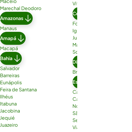
Maceió
Vitória da Conquista
Marechal Deodoro
Ceará
Amazonas
Fortaleza
Manaus
Iguatu
Juazeiro do Norte
Amapá
Maracanaú
Macapá
Sobral
Bahia
Distrito Federal
Salvador
Brasília
Barreiras
Espírito Santo
Eunápolis
Feira de Santana
Cachoeiro de Itapemirim
Ilhéus
Cariacica
Itabuna
Nova Venécia
Jacobina
São Gabriel da Palha
Jequié
Serra
Juazeiro
Viana