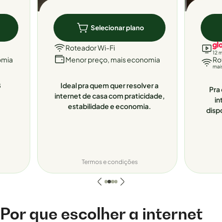
Selecionar plano
Roteador Wi-Fi
12 
omia
Menor preço, mais economia
Ro
mai
8
Ideal pra quem quer resolver a
Pra 
internet de casa com praticidade,
in
estabilidade e economia.
disp
Termos e condições
Por que escolher a internet