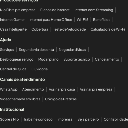
Nio Fibra pra empresa
Planos de Internet
Internet com Streaming
Internet Gamer
Internet para Home Office
Wi-Fi 6
Benefícios
Casa Inteligente
Cobertura
Teste de Velocidade
Calculadora de Wi-Fi
Ajuda
Serviços
Segunda via de conta
Negociar dívidas
Desbloquear serviço
Mudar plano
Suporte técnico
Cancelamento
Central de ajuda
Ouvidoria
Canais de atendimento
WhatsApp
Atendimento
Assinar pra casa
Assinar pra empresa
Videochamada em libras
Código de Práticas
Institucional
Sobre a Nio
Trabalhe conosco
Imprensa
Seja parceiro
Confiabilidade