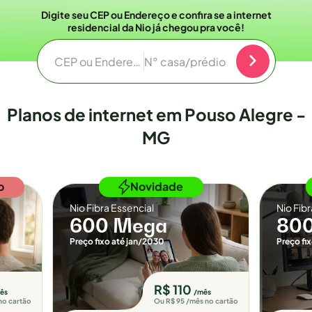
Digite seu CEP ou Endereço e confira se a internet
residencial da Nio já chegou pra você!
CEP ou Endereço
N° casa/prédio
Planos de internet em Pouso Alegre -
MG
o
Novidade
Nio Fibra Essencial
Nio Fib
600 Mega
80
Preço fixo até jan/2030
Preço fi
R$ 110
ês
/mês
no cartão
Ou R$ 95 /mês no cartão