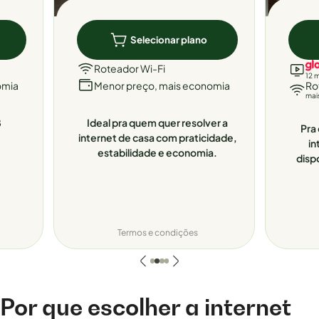
Selecionar plano
Roteador Wi-Fi
12 
omia
Menor preço, mais economia
Ro
mai
8
Ideal pra quem quer resolver a
Pra 
internet de casa com praticidade,
in
estabilidade e economia.
disp
Termos e condições
Por que escolher a internet