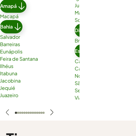
Juazeiro do Norte
Amapá
Maracanaú
Macapá
Sobral
Bahia
Distrito Federal
Salvador
Brasília
Barreiras
Espírito Santo
Eunápolis
Feira de Santana
Cachoeiro de Itapemirim
Ilhéus
Cariacica
Itabuna
Nova Venécia
Jacobina
São Gabriel da Palha
Jequié
Serra
Juazeiro
Viana