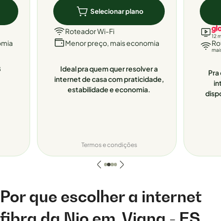
Selecionar plano
Roteador Wi-Fi
12 
omia
Menor preço, mais economia
Ro
mai
8
Ideal pra quem quer resolver a
Pra 
internet de casa com praticidade,
in
estabilidade e economia.
disp
Termos e condições
Por que escolher a internet
fibra da Nio em
Viana - ES