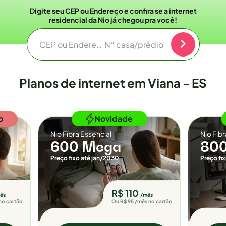
Digite seu CEP ou Endereço e confira se a internet
residencial da Nio já chegou pra você!
CEP ou Endereço
N° casa/prédio
Planos de internet em Viana - ES
o
Novidade
Nio Fibra Essencial
Nio Fib
600 Mega
80
Preço fixo até jan/2030
Preço fi
R$ 110
ês
/mês
no cartão
Ou R$ 95 /mês no cartão