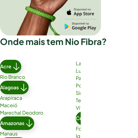
Onde mais tem Nio Fibra?
Lauro de Freitas
Acre
Luís Eduardo Magalhães
Rio Branco
Paulo Afonso
Porto Seguro
Alagoas
Simões Filho
Arapiraca
Teixeira de Freitas
Maceió
Vitória da Conquista
Marechal Deodoro
Ceará
Amazonas
Fortaleza
Manaus
Iguatu