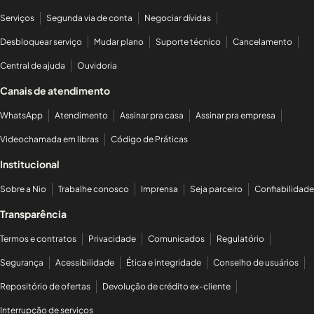
Serviços
Segunda via de conta
Negociar dívidas
Desbloquear serviço
Mudar plano
Suporte técnico
Cancelamento
Central de ajuda
Ouvidoria
Canais de atendimento
WhatsApp
Atendimento
Assinar pra casa
Assinar pra empresa
Videochamada em libras
Código de Práticas
Institucional
Sobre a Nio
Trabalhe conosco
Imprensa
Seja parceiro
Confiabilidade
Transparência
Termos e contratos
Privacidade
Comunicados
Regulatório
Segurança
Acessibilidade
Ética e integridade
Conselho de usuários
Repositório de ofertas
Devolução de crédito ex-cliente
Interrupção de serviços