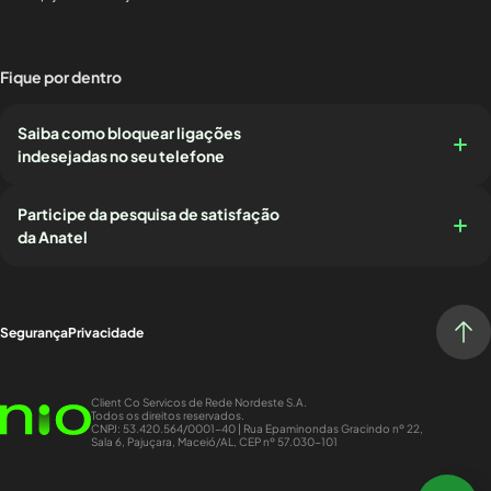
Fique por dentro
Saiba como bloquear ligações
indesejadas no seu telefone
Participe da pesquisa de satisfação
da Anatel
Segurança
Privacidade
Client Co Servicos de Rede Nordeste S.A.
Todos os direitos reservados.
CNPJ: 53.420.564/0001-40 | Rua Epaminondas Gracindo nº 22,
Sala 6, Pajuçara, Maceió/AL, CEP nº 57.030-101