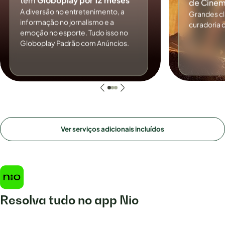
tem
Globoplay por 12 meses
de Cinem
A diversão no entretenimento, a
Grandes c
informação no jornalismo e a
curadoria 
emoção no esporte. Tudo isso no
Globoplay Padrão com Anúncios.
Ver serviços adicionais incluídos
Resolva tudo no app Nio