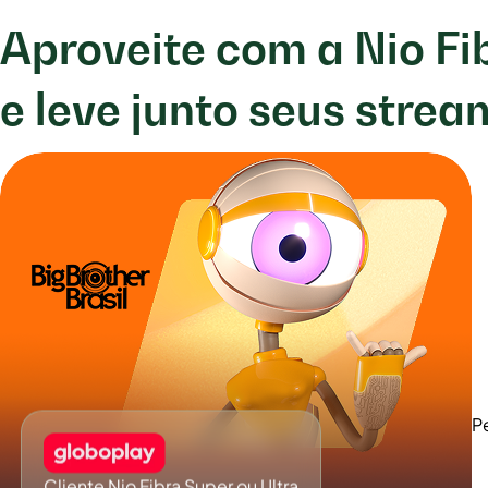
Aproveite com a Nio Fi
e leve junto seus strea
P
Cliente Nio Fibra Super ou Ultra