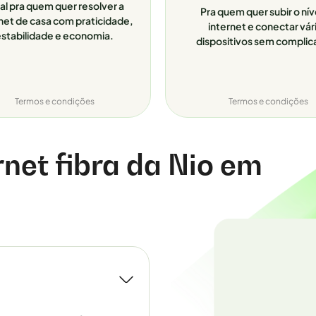
al pra quem quer resolver a
Pra quem quer subir o nív
net de casa com praticidade,
internet e conectar vár
stabilidade e economia.
dispositivos sem complic
Termos e condições
Termos e condições
rnet fibra da Nio em