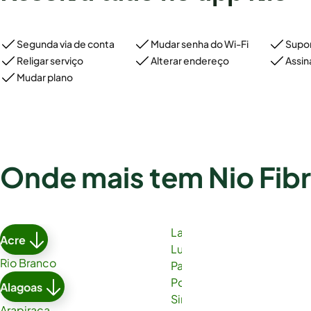
Segunda via de conta
Mudar senha do Wi-Fi
Supor
Religar serviço
Alterar endereço
Assin
Mudar plano
Onde mais tem Nio Fib
Lauro de Freitas
Acre
Luís Eduardo Magalhães
Rio Branco
Paulo Afonso
Porto Seguro
Alagoas
Simões Filho
Arapiraca