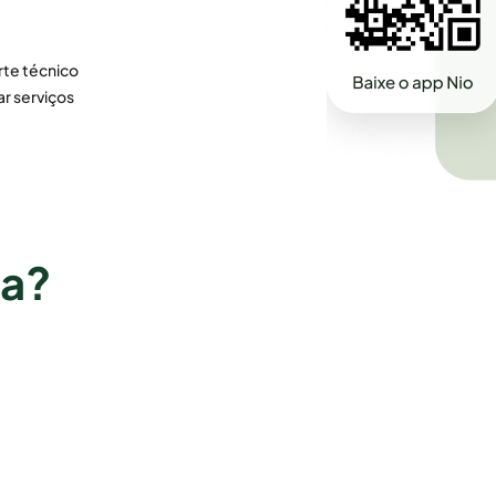
te técnico
ar serviços
ra?
Vila Velha
Imperatriz
Vitória
Paço do Lumiar
Santa Inês
Goiás
São José de Ribamar
Goiânia
Timon