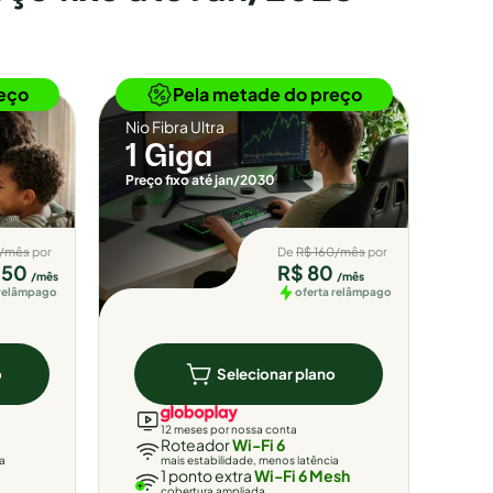
Novidade
eço
Pela metade do preço
Nio Fibra Ultra
1 Giga
Preço fixo até jan/2030
5/mês
por
De
R$ 160/mês
por
,50
R$ 80
/mês
/mês
 relâmpago
oferta relâmpago
o
Selecionar plano
12 meses por nossa conta
Roteador
Wi-Fi 6
ia
mais estabilidade, menos latência
1 ponto extra
Wi-Fi 6 Mesh
cobertura ampliada