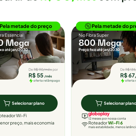
Novidade
Novidade
Pela metade do preço
Pela metade do pr
bra Essencial
Nio Fibra Super
0 Mega
800 Mega
ixo até jan/2030
Preço fixo até jan/2030
De
R$ 110/mês
por
De
R$ 13
R$ 55
R$ 67
/mês
oferta relâmpago
oferta
Selecionar plano
Selecionar plan
oteador Wi-Fi
12 meses por nossa conta
enor preço, mais economia
Roteador
Wi-Fi 6
mais estabilidade, menos latênc