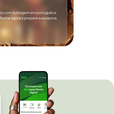
tos com dublagem em português e
Assine agora e prepare sua pipoca.