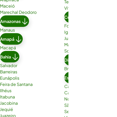
Teixeira de Freitas
Maceió
Vitória da Conquista
Marechal Deodoro
Ceará
Amazonas
Fortaleza
Manaus
Iguatu
Juazeiro do Norte
Amapá
Maracanaú
Macapá
Sobral
Bahia
Distrito Federal
Salvador
Brasília
Barreiras
Espírito Santo
Eunápolis
Feira de Santana
Cachoeiro de Itapemirim
Ilhéus
Cariacica
Itabuna
Nova Venécia
Jacobina
São Gabriel da Palha
Jequié
Serra
Juazeiro