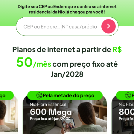
Digite seu CEP ou Endereço e confira se a internet
residencial da Nio já chegou pra você!
CEP ou Endereço
N° casa/prédio
Planos de internet a partir de
R$
50
/mês
com preço fixo até
Jan/2028
o
Novidade
eço
Pela metade do preço
Nio Fibra Essencial
Nio Fib
600 Mega
80
Preço fixo até jan/2030
Preço fi