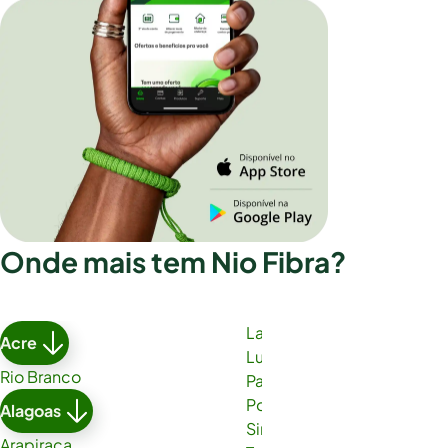
Onde mais tem Nio Fibra?
Lauro de Freitas
Acre
Luís Eduardo Magalhães
Rio Branco
Paulo Afonso
Porto Seguro
Alagoas
Simões Filho
Arapiraca