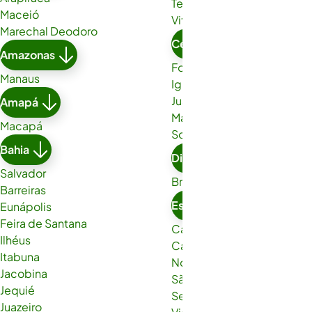
Teixeira de Freitas
Maceió
Vitória da Conquista
Marechal Deodoro
Ceará
Amazonas
Fortaleza
Manaus
Iguatu
Juazeiro do Norte
Amapá
Maracanaú
Macapá
Sobral
Bahia
Distrito Federal
Salvador
Brasília
Barreiras
Espírito Santo
Eunápolis
Feira de Santana
Cachoeiro de Itapemirim
Ilhéus
Cariacica
Itabuna
Nova Venécia
Jacobina
São Gabriel da Palha
Jequié
Serra
Juazeiro