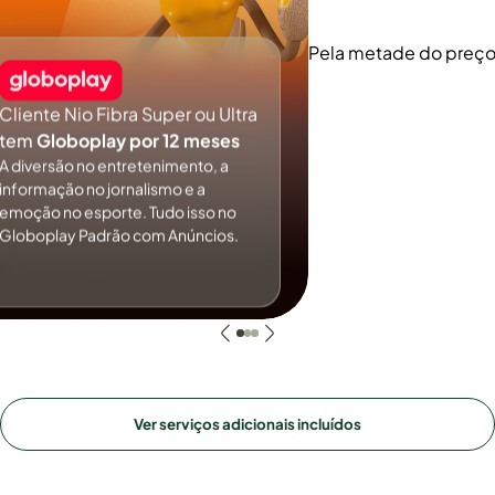
Pela metade do preç
Cliente Nio Fibra Super ou Ultra
tem
Globoplay por 12 meses
A diversão no entretenimento, a
informação no jornalismo e a
emoção no esporte. Tudo isso no
Globoplay Padrão com Anúncios.
Ver serviços adicionais incluídos