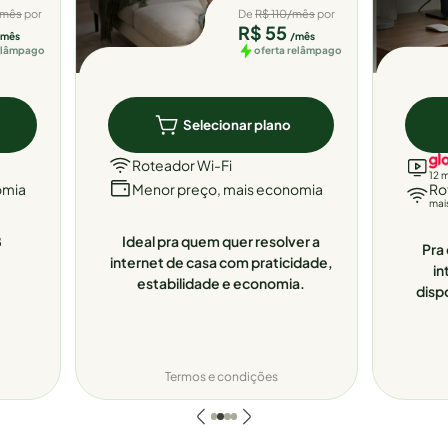
/mês
por
De
R$ 110/mês
por
R$ 55
/mês
/mês
relâmpago
oferta relâmpago
Selecionar plano
Roteador Wi-Fi
12 
omia
Menor preço, mais economia
Ro
mai
8
Ideal pra quem quer resolver a
Pra 
internet de casa com praticidade,
in
estabilidade e economia.
disp
Termos e condições