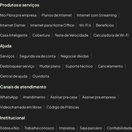
Produtos e serviços
Nio Fibra pra empresa
Planos de Internet
Internet com Streaming
Internet Gamer
Internet para Home Office
Wi-Fi 6
Benefícios
Casa Inteligente
Cobertura
Teste de Velocidade
Calculadora de Wi-Fi
Ajuda
Serviços
Segunda via de conta
Negociar dívidas
Desbloquear serviço
Mudar plano
Suporte técnico
Cancelamento
Central de ajuda
Ouvidoria
Canais de atendimento
WhatsApp
Atendimento
Assinar pra casa
Assinar pra empresa
Videochamada em libras
Código de Práticas
Institucional
Sobre a Nio
Trabalhe conosco
Imprensa
Seja parceiro
Confiabilidade