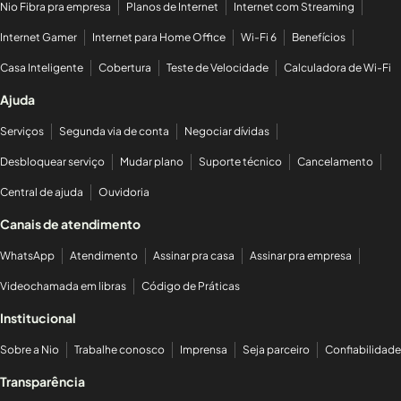
Nio Fibra pra empresa
Planos de Internet
Internet com Streaming
Internet Gamer
Internet para Home Office
Wi-Fi 6
Benefícios
Casa Inteligente
Cobertura
Teste de Velocidade
Calculadora de Wi-Fi
Ajuda
Serviços
Segunda via de conta
Negociar dívidas
Desbloquear serviço
Mudar plano
Suporte técnico
Cancelamento
Central de ajuda
Ouvidoria
Canais de atendimento
WhatsApp
Atendimento
Assinar pra casa
Assinar pra empresa
Videochamada em libras
Código de Práticas
Institucional
Sobre a Nio
Trabalhe conosco
Imprensa
Seja parceiro
Confiabilidade
Transparência