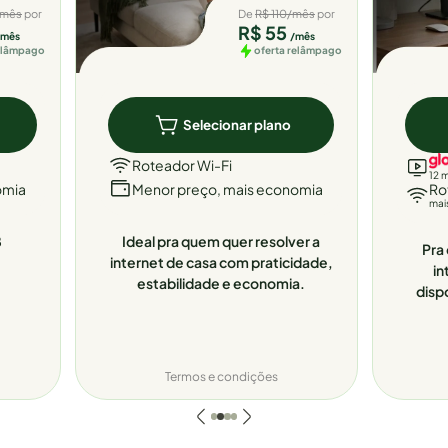
/mês
por
De
R$ 110/mês
por
R$ 55
/mês
/mês
relâmpago
oferta relâmpago
Selecionar plano
Roteador Wi-Fi
12 
omia
Menor preço, mais economia
Ro
mai
8
Ideal pra quem quer resolver a
Pra 
internet de casa com praticidade,
in
estabilidade e economia.
disp
Termos e condições