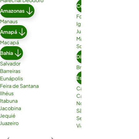
Marechal Deodoro
Ceará
Amazonas
Fortaleza
Manaus
Iguatu
Juazeiro do Norte
Amapá
Maracanaú
Macapá
Sobral
Bahia
Distrito Federal
Salvador
Brasília
Barreiras
Espírito Santo
Eunápolis
Feira de Santana
Cachoeiro de Itapemirim
Ilhéus
Cariacica
Itabuna
Nova Venécia
Jacobina
São Gabriel da Palha
Jequié
Serra
Juazeiro
Viana