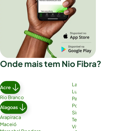
Onde mais tem Nio Fibra?
Lauro de Freitas
Acre
Luís Eduardo Magalhães
Rio Branco
Paulo Afonso
Porto Seguro
Alagoas
Simões Filho
Arapiraca
Teixeira de Freitas
Maceió
Vitória da Conquista