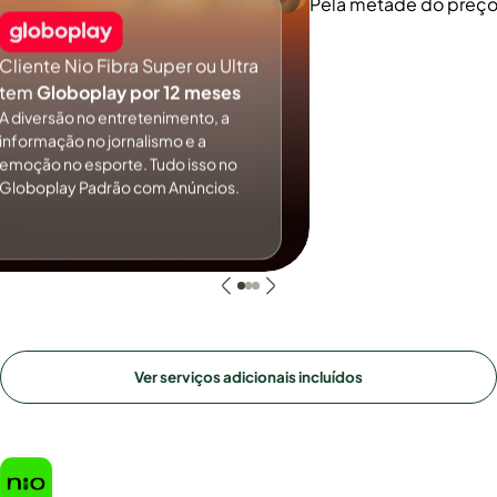
Pela metade do preç
Cliente Nio Fibra Super ou Ultra
tem
Globoplay por 12 meses
A diversão no entretenimento, a
informação no jornalismo e a
emoção no esporte. Tudo isso no
Globoplay Padrão com Anúncios.
Ver serviços adicionais incluídos