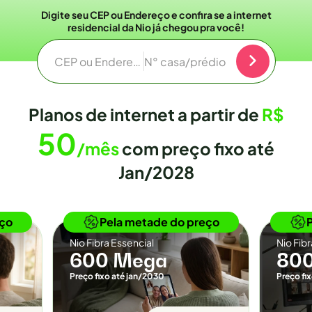
Digite seu CEP ou Endereço e confira se a internet
residencial da Nio já chegou pra você!
CEP ou Endereço
N° casa/prédio
Planos de internet a partir de
R$
50
/mês
com preço fixo até
Jan/2028
o
Novidade
eço
Pela metade do preço
Nio Fibra Essencial
Nio Fib
600 Mega
80
Preço fixo até jan/2030
Preço fi