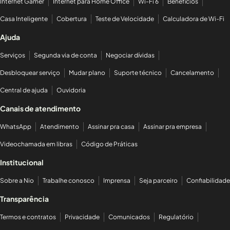
Internet Gamer
Internet para Home Office
Wi-Fi 6
Benefícios
Casa Inteligente
Cobertura
Teste de Velocidade
Calculadora de Wi-Fi
Ajuda
Serviços
Segunda via de conta
Negociar dívidas
Desbloquear serviço
Mudar plano
Suporte técnico
Cancelamento
Central de ajuda
Ouvidoria
Canais de atendimento
WhatsApp
Atendimento
Assinar pra casa
Assinar pra empresa
Videochamada em libras
Código de Práticas
Institucional
Sobre a Nio
Trabalhe conosco
Imprensa
Seja parceiro
Confiabilidade
Transparência
Termos e contratos
Privacidade
Comunicados
Regulatório