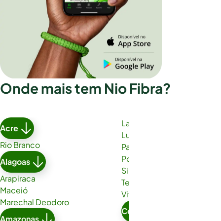
Onde mais tem Nio Fibra?
Lauro de Freitas
Acre
Luís Eduardo Magalhães
Rio Branco
Paulo Afonso
Porto Seguro
Alagoas
Simões Filho
Arapiraca
Teixeira de Freitas
Maceió
Vitória da Conquista
Marechal Deodoro
Ceará
Amazonas