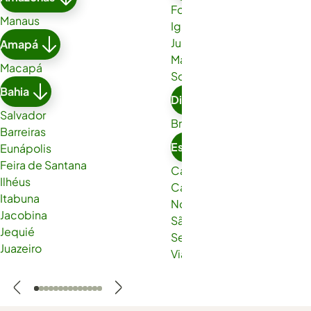
Fortaleza
Manaus
Iguatu
Juazeiro do Norte
Amapá
Maracanaú
Macapá
Sobral
Bahia
Distrito Federal
Salvador
Brasília
Barreiras
Espírito Santo
Eunápolis
Feira de Santana
Cachoeiro de Itapemirim
Ilhéus
Cariacica
Itabuna
Nova Venécia
Jacobina
São Gabriel da Palha
Jequié
Serra
Juazeiro
Viana