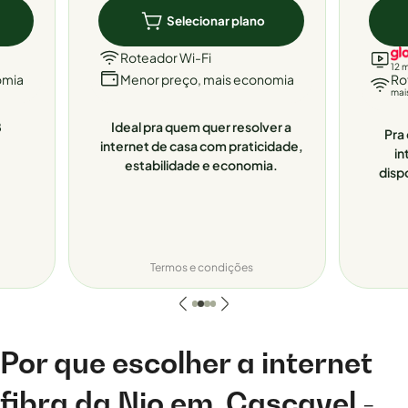
Selecionar plano
Roteador Wi-Fi
12 
omia
Menor preço, mais economia
Ro
mai
8
Ideal pra quem quer resolver a
Pra 
internet de casa com praticidade,
in
estabilidade e economia.
disp
Termos e condições
Por que escolher a internet
fibra da Nio em
Cascavel -