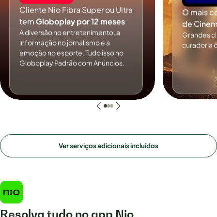
Cliente Nio Fibra Super ou Ultra
O mais c
tem
Globoplay por 12 meses
de Cinem
A diversão no entretenimento, a
Grandes c
informação no jornalismo e a
curadoria 
emoção no esporte. Tudo isso no
Globoplay Padrão com Anúncios.
Ver serviços adicionais incluídos
Resolva tudo no app Nio