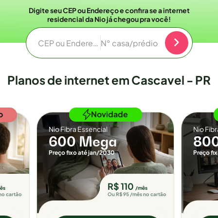
Digite seu CEP ou Endereço e confira se a internet
residencial da Nio já chegou pra você!
CEP ou Endereço
N° casa/prédio
Planos de internet em Cascavel - PR
o
Novidade
Nio Fibra Essencial
Nio Fib
600 Mega
80
Preço fixo até jan/2030
Preço fi
R$ 110
ês
/mês
no cartão
Ou R$ 95 /mês no cartão