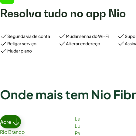
Resolva tudo no app Nio
Segunda via de conta
Mudar senha do Wi-Fi
Supor
Religar serviço
Alterar endereço
Assin
Mudar plano
Onde mais tem Nio Fib
Lauro de Freitas
Acre
Luís Eduardo Magalhães
Rio Branco
Paulo Afonso