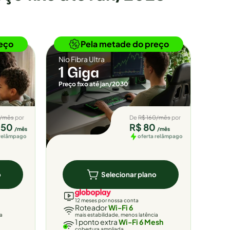
Novidade
eço
Pela metade do preço
Nio Fibra Ultra
1 Giga
Preço fixo até jan/2030
5/mês
por
De
R$ 160/mês
por
,50
R$ 80
/mês
/mês
 relâmpago
oferta relâmpago
o
Selecionar plano
12 meses por nossa conta
Roteador
Wi-Fi 6
ia
mais estabilidade, menos latência
1 ponto extra
Wi-Fi 6 Mesh
cobertura ampliada