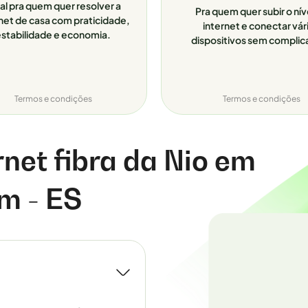
al pra quem quer resolver a
Pra quem quer subir o nív
net de casa com praticidade,
internet e conectar vár
stabilidade e economia.
dispositivos sem complic
Termos e condições
Termos e condições
rnet fibra da Nio em
m - ES