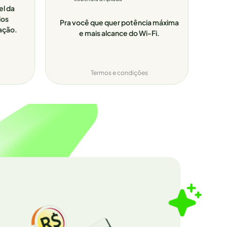
el da
ios
Pra você que quer potência máxima
ação.
e mais alcance do Wi-Fi.
Termos e condições