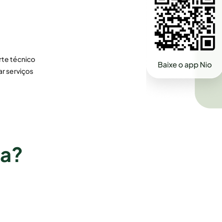
te técnico
ar serviços
ra?
Vila Velha
Imperatriz
Vitória
Paço do Lumiar
Santa Inês