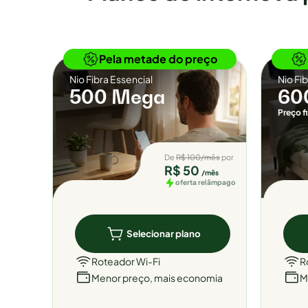
Por tempo limitado
Pela metade do preço
Nio Fibra Essencial
Nio Fi
500 Mega
60
Preço f
De
R$ 100/mês
por
R$ 50
/mês
oferta relâmpago
Selecionar plano
Roteador Wi-Fi
R
Menor preço, mais economia
M