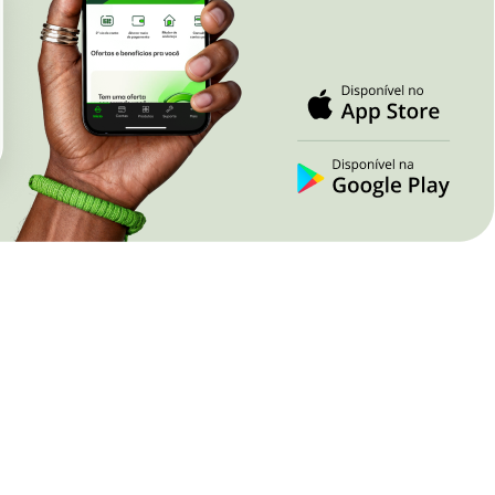
Nova Lima
Juína
Paracatu
Pontes e Lace
Patrocínio
Primavera do L