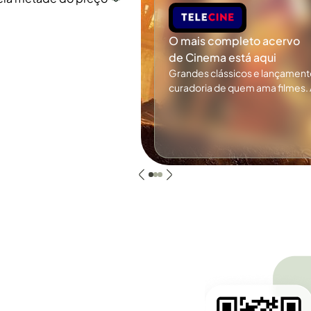
O mais completo acervo
de Cinema está aqui
Grandes clássicos e lançamen
curadoria de quem ama filmes. 