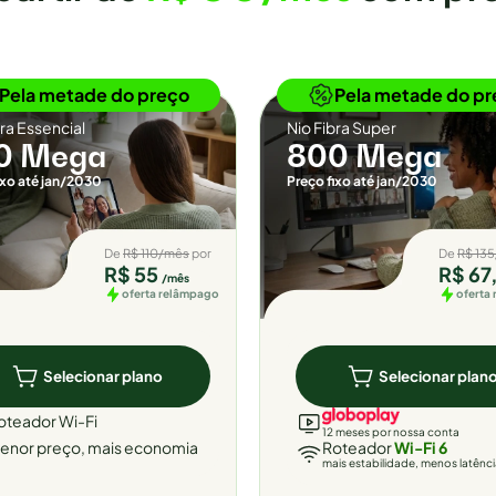
Novidade
Novidade
Pela metade do preço
Pela metade do pr
bra Essencial
Nio Fibra Super
0 Mega
800 Mega
ixo até jan/2030
Preço fixo até jan/2030
De
R$ 110/mês
por
De
R$ 13
R$ 55
R$ 67
/mês
oferta relâmpago
oferta
Selecionar plano
Selecionar plan
oteador Wi-Fi
12 meses por nossa conta
enor preço, mais economia
Roteador
Wi-Fi 6
mais estabilidade, menos latênc