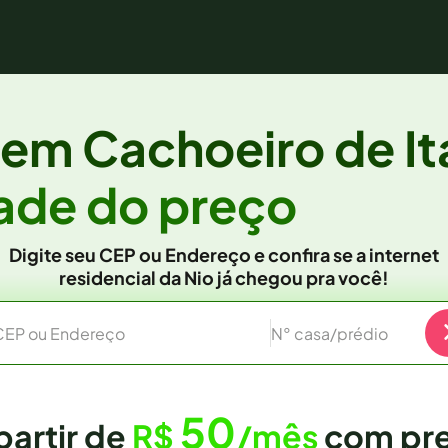
a em
Cachoeiro de It
tade
do preço
Digite seu CEP ou Endereço e confira se a internet
residencial da Nio já chegou pra você!
CEP ou Endereço
N° casa/prédio
50
partir de
R$
/mês
com pre