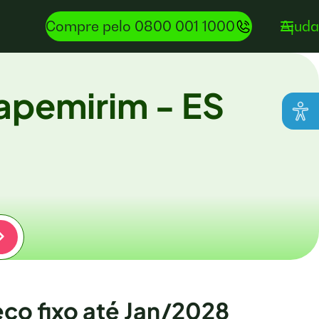
Compre pelo 0800 001 1000
Ajuda
apemirim - ES
ço fixo até Jan/2028