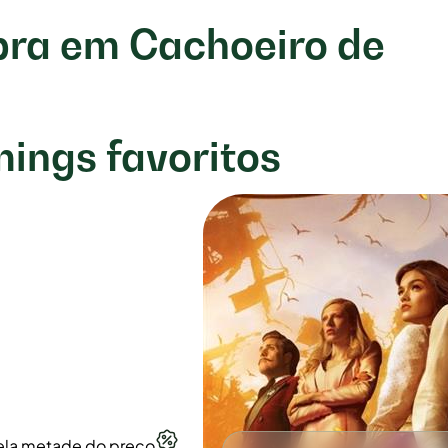
bra em Cachoeiro de
mings favoritos
ela metade do preço