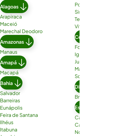
Porto Seguro
Alagoas
Simões Filho
Arapiraca
Teixeira de Freitas
Maceió
Vitória da Conquista
Marechal Deodoro
Ceará
Amazonas
Fortaleza
Manaus
Iguatu
Juazeiro do Norte
Amapá
Maracanaú
Macapá
Sobral
Bahia
Distrito Federal
Salvador
Brasília
Barreiras
Espírito Santo
Eunápolis
Feira de Santana
Cachoeiro de Itapemirim
Ilhéus
Cariacica
Itabuna
Nova Venécia