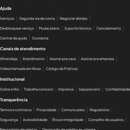
Ajuda
Serviços
Segunda via de conta
Negociar dívidas
Desbloquear serviço
Mudar plano
Suporte técnico
Cancelamento
Central de ajuda
Ouvidoria
Canais de atendimento
WhatsApp
Atendimento
Assinar pra casa
Assinar pra empresa
Videochamada em libras
Código de Práticas
Institucional
Sobre a Nio
Trabalhe conosco
Imprensa
Seja parceiro
Confiabilidade
Transparência
Termos e contratos
Privacidade
Comunicados
Regulatório
Segurança
Acessibilidade
Ética e integridade
Conselho de usuários
Repositório de ofertas
Devolução de crédito ex-cliente