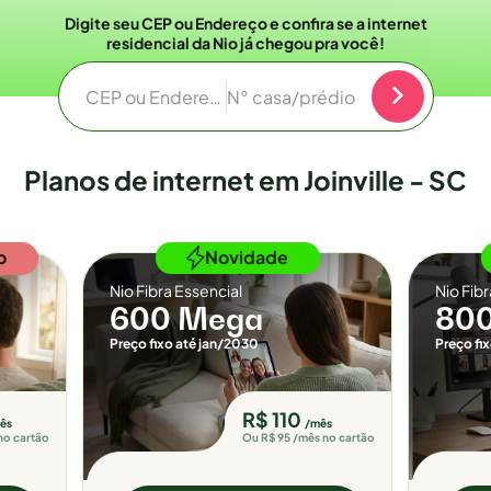
Digite seu CEP ou Endereço e confira se a internet
residencial da Nio já chegou pra você!
CEP ou Endereço
N° casa/prédio
Planos de internet em Joinville - SC
o
Novidade
Nio Fibra Essencial
Nio Fib
600 Mega
80
Preço fixo até jan/2030
Preço fi
R$ 110
ês
/mês
no cartão
Ou R$ 95 /mês no cartão