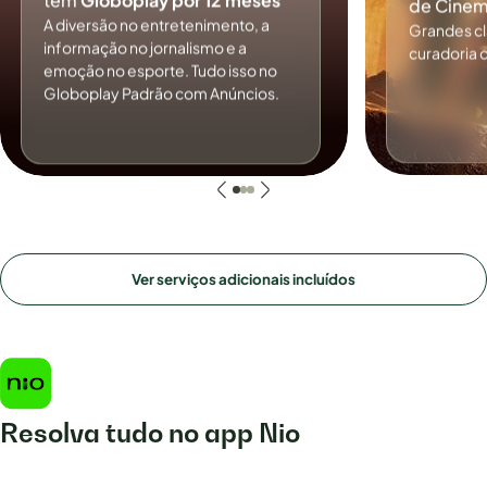
tem
Globoplay por 12 meses
de Cinem
A diversão no entretenimento, a
Grandes c
informação no jornalismo e a
curadoria 
emoção no esporte. Tudo isso no
Globoplay Padrão com Anúncios.
Ver serviços adicionais incluídos
Resolva tudo no app Nio