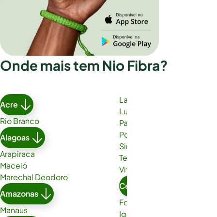
Onde mais tem Nio Fibra?
Lauro de Freitas
Acre
Luís Eduardo Magalhães
Rio Branco
Paulo Afonso
Porto Seguro
Alagoas
Simões Filho
Arapiraca
Teixeira de Freitas
Maceió
Vitória da Conquista
Marechal Deodoro
Ceará
Amazonas
Fortaleza
Manaus
Iguatu