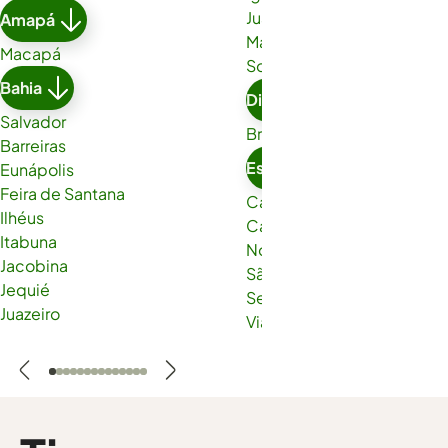
Juazeiro do Norte
Amapá
Maracanaú
Macapá
Sobral
Bahia
Distrito Federal
Salvador
Brasília
Barreiras
Espírito Santo
Eunápolis
Feira de Santana
Cachoeiro de Itapemirim
Ilhéus
Cariacica
Itabuna
Nova Venécia
Jacobina
São Gabriel da Palha
Jequié
Serra
Juazeiro
Viana