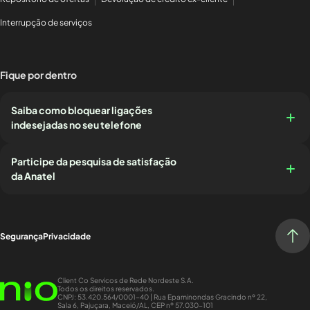
Interrupção de serviços
Fique por dentro
Saiba como bloquear ligações
indesejadas no seu telefone
Participe da pesquisa de satisfação
da Anatel
Segurança
Privacidade
Client Co Servicos de Rede Nordeste S.A.
Todos os direitos reservados.
CNPJ: 53.420.564/0001-40 | Rua Epaminondas Gracindo nº 22,
Sala 6, Pajuçara, Maceió/AL, CEP nº 57.030-101