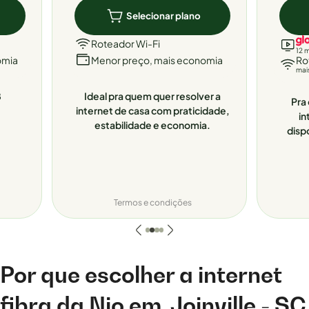
Selecionar plano
Roteador Wi-Fi
12 
omia
Menor preço, mais economia
Ro
mai
8
Ideal pra quem quer resolver a
Pra 
internet de casa com praticidade,
in
estabilidade e economia.
disp
Termos e condições
Por que escolher a internet
fibra da Nio em
Joinville - SC