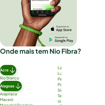
Onde mais tem Nio Fibra?
Lauro de Freitas
Acre
Luís Eduardo Magalhães
Rio Branco
Paulo Afonso
Porto Seguro
Alagoas
Simões Filho
Arapiraca
Teixeira de Freitas
Maceió
Vitória da Conquista