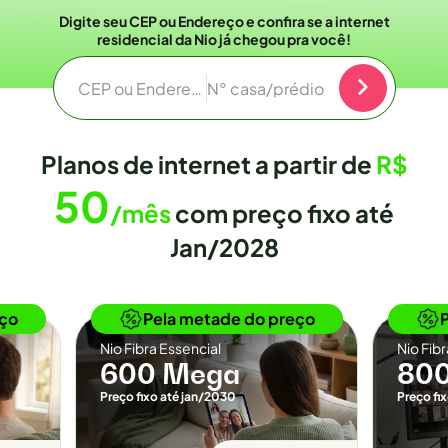
Digite seu CEP ou Endereço e confira se a internet
residencial da Nio já chegou pra você!
CEP ou Endereço
N° casa/prédio
Planos de internet a partir de
R$
50
/mês
com preço fixo até
Jan/2028
o
Novidade
eço
Pela metade do preço
Nio Fibra Essencial
Nio Fib
600 Mega
80
Preço fixo até jan/2030
Preço fi