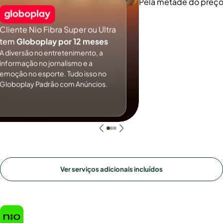
Pela metade do preç
Cliente Nio Fibra Super ou Ultra
tem
Globoplay por 12 meses
A diversão no entretenimento, a
informação no jornalismo e a
emoção no esporte. Tudo isso no
Globoplay Padrão com Anúncios.
Ver serviços adicionais incluídos