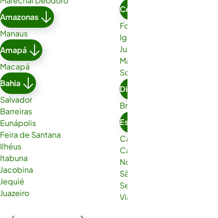
Marechal Deodoro
Ceará
Amazonas
Fortaleza
Manaus
Iguatu
Juazeiro do Norte
Amapá
Maracanaú
Macapá
Sobral
Bahia
Distrito Federal
Salvador
Brasília
Barreiras
Espírito Santo
Eunápolis
Feira de Santana
Cachoeiro de Itapemirim
Ilhéus
Cariacica
Itabuna
Nova Venécia
Jacobina
São Gabriel da Palha
Jequié
Serra
Juazeiro
Viana