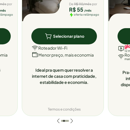
/mês
por
De
R$ 110/mês
por
R$ 55
/mês
/mês
relâmpago
oferta relâmpago
Selecionar plano
Roteador Wi-Fi
12 
omia
Menor preço, mais economia
Ro
mai
8
Ideal pra quem quer resolver a
Pra 
internet de casa com praticidade,
in
estabilidade e economia.
disp
Termos e condições