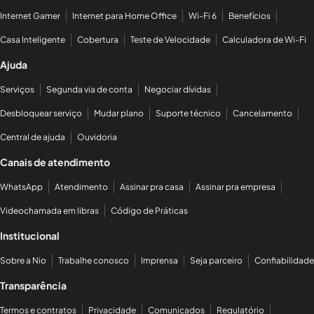
Internet Gamer
Internet para Home Office
Wi-Fi 6
Benefícios
Casa Inteligente
Cobertura
Teste de Velocidade
Calculadora de Wi-Fi
Ajuda
Serviços
Segunda via de conta
Negociar dívidas
Desbloquear serviço
Mudar plano
Suporte técnico
Cancelamento
Central de ajuda
Ouvidoria
Canais de atendimento
WhatsApp
Atendimento
Assinar pra casa
Assinar pra empresa
Videochamada em libras
Código de Práticas
Institucional
Sobre a Nio
Trabalhe conosco
Imprensa
Seja parceiro
Confiabilidade
Transparência
Termos e contratos
Privacidade
Comunicados
Regulatório