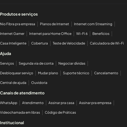
Produtos e serviços
Nio Fibra pra empresa
Planos de Internet
Internet com Streaming
Internet Gamer
Internet para Home Office
Wi-Fi 6
Benefícios
Casa Inteligente
Cobertura
Teste de Velocidade
Calculadora de Wi-Fi
Ajuda
Serviços
Segunda via de conta
Negociar dívidas
Desbloquear serviço
Mudar plano
Suporte técnico
Cancelamento
Central de ajuda
Ouvidoria
Canais de atendimento
WhatsApp
Atendimento
Assinar pra casa
Assinar pra empresa
Videochamada em libras
Código de Práticas
Institucional