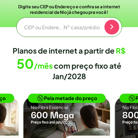
Digite seu CEP ou Endereço e confira se a internet
residencial da Nio já chegou pra você!
CEP ou Endereço
N° casa/prédio
Planos de internet a partir de
R$
50
/mês
com preço fixo até
Jan/2028
o
Novidade
eço
Pela metade do preço
Nio Fibra Essencial
Nio Fib
600 Mega
80
Preço fixo até jan/2030
Preço fi