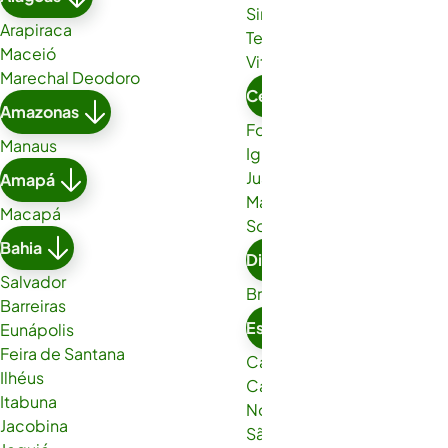
Simões Filho
Arapiraca
Teixeira de Freitas
Maceió
Vitória da Conquista
Marechal Deodoro
Ceará
Amazonas
Fortaleza
Manaus
Iguatu
Juazeiro do Norte
Amapá
Maracanaú
Macapá
Sobral
Bahia
Distrito Federal
Salvador
Brasília
Barreiras
Espírito Santo
Eunápolis
Feira de Santana
Cachoeiro de Itapemirim
Ilhéus
Cariacica
Itabuna
Nova Venécia
Jacobina
São Gabriel da Palha