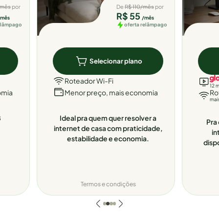
/mês
por
De
R$ 110/mês
por
R$ 55
/mês
/mês
relâmpago
oferta relâmpago
Selecionar plano
Roteador Wi-Fi
12 
omia
Menor preço, mais economia
Ro
mai
8
Ideal pra quem quer resolver a
Pra 
internet de casa com praticidade,
in
estabilidade e economia.
disp
Termos e condições