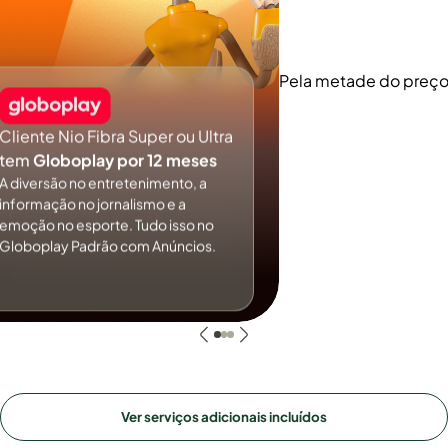
Pela metade do preç
Cliente Nio Fibra Super ou Ultra
tem
Globoplay por 12 meses
A diversão no entretenimento, a
informação no jornalismo e a
emoção no esporte. Tudo isso no
Globoplay Padrão com Anúncios.
Ver serviços adicionais incluídos