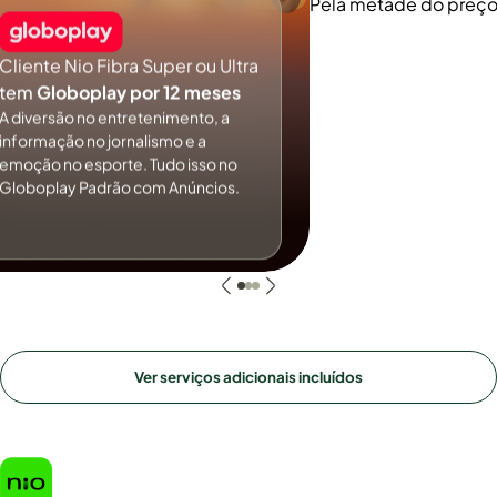
Pela metade do preç
Cliente Nio Fibra Super ou Ultra
tem
Globoplay por 12 meses
A diversão no entretenimento, a
informação no jornalismo e a
emoção no esporte. Tudo isso no
Globoplay Padrão com Anúncios.
Ver serviços adicionais incluídos