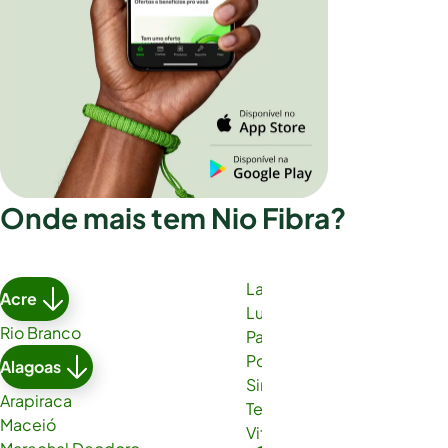
Onde mais tem Nio Fibra?
Lauro de Freitas
Acre
Luís Eduardo Magalhães
Rio Branco
Paulo Afonso
Porto Seguro
Alagoas
Simões Filho
Arapiraca
Teixeira de Freitas
Maceió
Vitória da Conquista