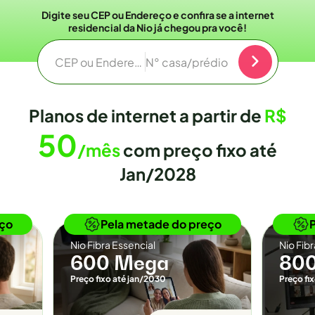
Digite seu CEP ou Endereço e confira se a internet
residencial da Nio já chegou pra você!
CEP ou Endereço
N° casa/prédio
Planos de internet a partir de
R$
50
/mês
com preço fixo até
Jan/2028
o
Novidade
eço
Pela metade do preço
Nio Fibra Essencial
Nio Fib
600 Mega
80
Preço fixo até jan/2030
Preço fi