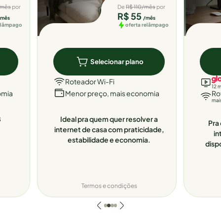
/mês
por
De
R$ 110/mês
por
R$ 55
/mês
/mês
relâmpago
oferta relâmpago
Selecionar plano
Roteador Wi-Fi
12 
omia
Menor preço, mais economia
Ro
mai
8
Ideal pra quem quer resolver a
Pra 
internet de casa com praticidade,
in
estabilidade e economia.
disp
Termos e condições