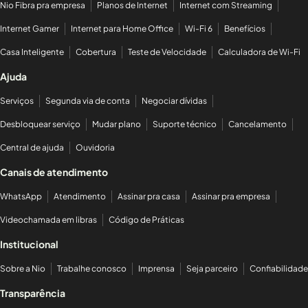
Nio Fibra pra empresa
Planos de Internet
Internet com Streaming
Internet Gamer
Internet para Home Office
Wi-Fi 6
Benefícios
Casa Inteligente
Cobertura
Teste de Velocidade
Calculadora de Wi-Fi
Ajuda
Serviços
Segunda via de conta
Negociar dívidas
Desbloquear serviço
Mudar plano
Suporte técnico
Cancelamento
Central de ajuda
Ouvidoria
Canais de atendimento
WhatsApp
Atendimento
Assinar pra casa
Assinar pra empresa
Videochamada em libras
Código de Práticas
Institucional
Sobre a Nio
Trabalhe conosco
Imprensa
Seja parceiro
Confiabilidade
Transparência