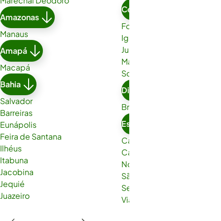
Marechal Deodoro
Ceará
Amazonas
Fortaleza
Manaus
Iguatu
Juazeiro do Norte
Amapá
Maracanaú
Macapá
Sobral
Bahia
Distrito Federal
Salvador
Brasília
Barreiras
Espírito Santo
Eunápolis
Feira de Santana
Cachoeiro de Itapemirim
Ilhéus
Cariacica
Itabuna
Nova Venécia
Jacobina
São Gabriel da Palha
Jequié
Serra
Juazeiro
Viana