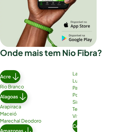
Onde mais tem Nio Fibra?
Lauro de Freitas
Acre
Luís Eduardo Magalhães
Rio Branco
Paulo Afonso
Porto Seguro
Alagoas
Simões Filho
Arapiraca
Teixeira de Freitas
Maceió
Vitória da Conquista
Marechal Deodoro
Ceará
Amazonas