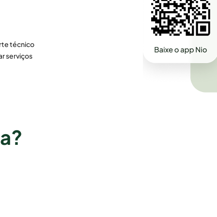
te técnico
ar serviços
ra?
Vila Velha
Imperatriz
Vitória
Paço do Lumiar
Santa Inês
Goiás
São José de Ribamar