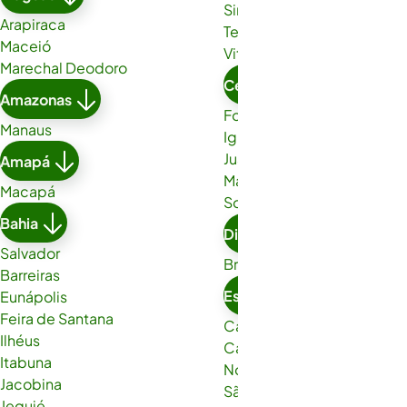
Simões Filho
Arapiraca
Teixeira de Freitas
Maceió
Vitória da Conquista
Marechal Deodoro
Ceará
Amazonas
Fortaleza
Manaus
Iguatu
Juazeiro do Norte
Amapá
Maracanaú
Macapá
Sobral
Bahia
Distrito Federal
Salvador
Brasília
Barreiras
Espírito Santo
Eunápolis
Feira de Santana
Cachoeiro de Itapemirim
Ilhéus
Cariacica
Itabuna
Nova Venécia
Jacobina
São Gabriel da Palha
Jequié