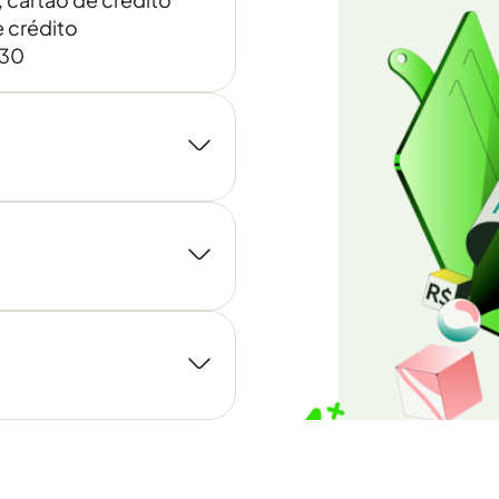
 crédito
030