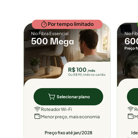
Por tempo limitado
Nio Fibra Essencial
Nio Fi
500 Mega
60
Preço f
R$ 100
/mês
Ou R$ 90 /mês no cartão
Selecionar plano
Roteador Wi-Fi
R
Menor preço, mais economia
M
Preço fixo até jan/2028
Ide