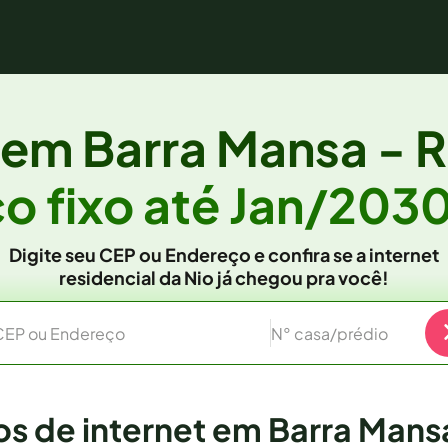
a em
Barra Mansa - R
o fixo
até Jan/203
Digite seu CEP ou Endereço e confira se a internet
residencial da Nio já chegou pra você!
CEP ou Endereço
N° casa/prédio
os de internet em Barra Mansa