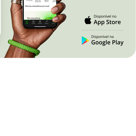
Nova Lima
Juína
Paracatu
Pontes e Lace
Patrocínio
Primavera do L
Poços de Caldas
Rondonópolis