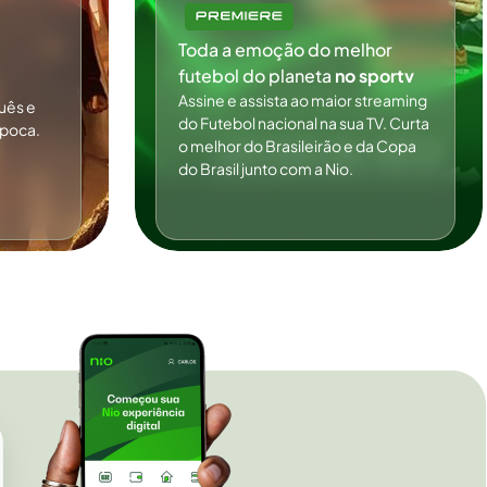
Toda a emoção do melhor
futebol do planeta
no sportv
Assine e assista ao maior streaming
uês e
do Futebol nacional na sua TV. Curta
ipoca.
o melhor do Brasileirão e da Copa
do Brasil junto com a Nio.