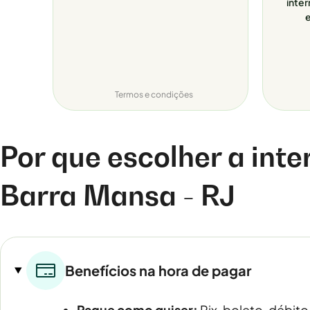
inter
e
Termos e condições
Por que escolher a inte
Barra Mansa - RJ
Benefícios na hora de pagar
Pague como quiser:
Pix, boleto, débito