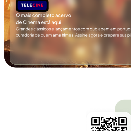
O mais completo acervo
de Cinema está aqui
Grandes clássicos e lançamentos com dublagem em portug
curadoria de quem ama filmes. Assine agora e prepare sua p