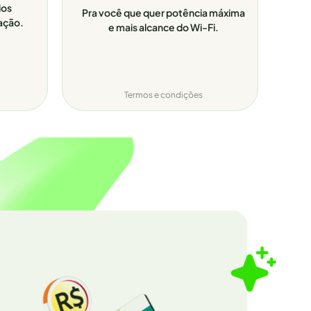
ios
Pra você que quer potência máxima
ação.
e mais alcance do Wi-Fi.
Termos e condições