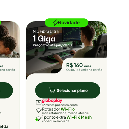
Novidade
Nio Fibra Ultra
1 Giga
Preço fixo até jan/2030
R$ 160
ês
/mês
s no cartão
Ou R$ 145 /mês no cartão
o
Selecionar plano
12 meses por nossa conta
Roteador
Wi-Fi 6
ia
mais estabilidade, menos latência
1 ponto extra
Wi-Fi 6 Mesh
cobertura ampliada
el da