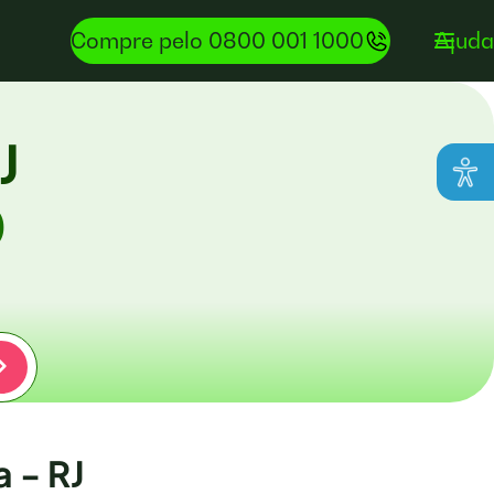
Compre pelo 0800 001 1000
Ajuda
J
0
 - RJ