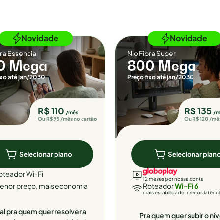
Novidade
Novidade
bra Essencial
Nio Fibra Super
0 Mega
800 Mega
ixo até jan/2030
Preço fixo até jan/2030
R$ 110
R$ 135
/mês
/m
Ou R$ 95 /mês no cartão
Ou R$ 120 /mê
Selecionar plano
Selecionar plan
oteador Wi-Fi
12 meses por nossa conta
enor preço, mais economia
Roteador
Wi-Fi 6
mais estabilidade, menos latênc
al pra quem quer resolver a
Pra quem quer subir o nív