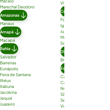
Maceió
Vitória da Conquista
Marechal Deodoro
Ceará
Amazonas
Fortaleza
Manaus
Iguatu
Juazeiro do Norte
Amapá
Maracanaú
Macapá
Sobral
Bahia
Distrito Federal
Salvador
Brasília
Barreiras
Espírito Santo
Eunápolis
Feira de Santana
Cachoeiro de Itapemirim
Ilhéus
Cariacica
Itabuna
Nova Venécia
Jacobina
São Gabriel da Palha
Jequié
Serra
Juazeiro
Viana