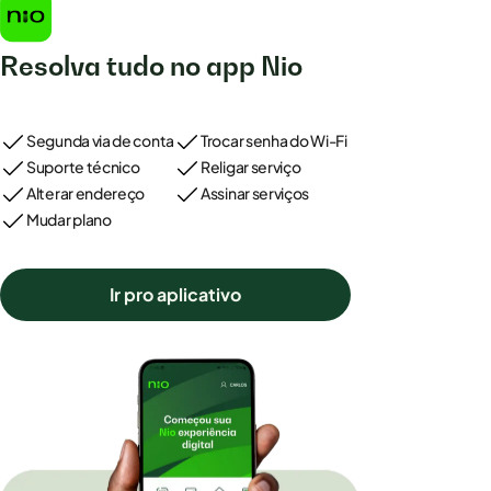
Resolva tudo no app Nio
Segunda via de conta
Trocar senha do Wi-Fi
Suporte técnico
Religar serviço
Alterar endereço
Assinar serviços
Mudar plano
Ir pro aplicativo