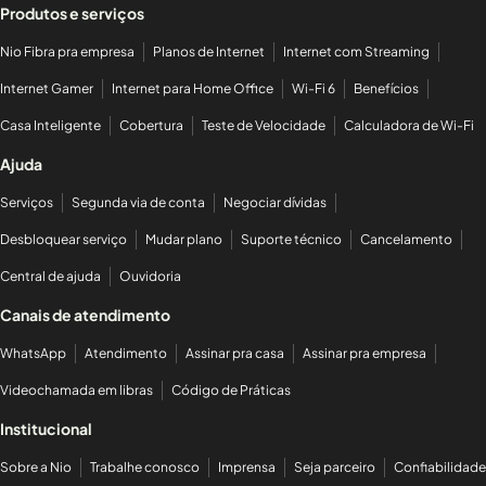
Produtos e serviços
Nio Fibra pra empresa
Planos de Internet
Internet com Streaming
Internet Gamer
Internet para Home Office
Wi-Fi 6
Benefícios
Casa Inteligente
Cobertura
Teste de Velocidade
Calculadora de Wi-Fi
Ajuda
Serviços
Segunda via de conta
Negociar dívidas
Desbloquear serviço
Mudar plano
Suporte técnico
Cancelamento
Central de ajuda
Ouvidoria
Canais de atendimento
WhatsApp
Atendimento
Assinar pra casa
Assinar pra empresa
Videochamada em libras
Código de Práticas
Institucional
Sobre a Nio
Trabalhe conosco
Imprensa
Seja parceiro
Confiabilidade