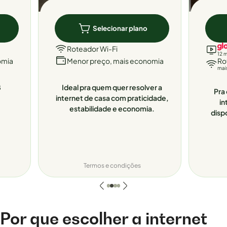
Selecionar plano
Roteador Wi-Fi
12 
omia
Menor preço, mais economia
Ro
mai
8
Ideal pra quem quer resolver a
Pra 
internet de casa com praticidade,
in
estabilidade e economia.
disp
Termos e condições
Por que escolher a internet