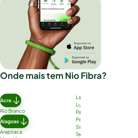
Onde mais tem Nio Fibra?
Lauro de Freitas
Acre
Luís Eduardo Magalhães
Rio Branco
Paulo Afonso
Porto Seguro
Alagoas
Simões Filho
Arapiraca
Teixeira de Freitas