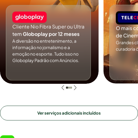
Cliente Nio Fibra Super ou Ultra
O mais c
tem
Globoplay por 12 meses
de Cinem
A diversão no entretenimento, a
Grandes c
informação no jornalismo e a
curadoria 
emoção no esporte. Tudo isso no
Globoplay Padrão com Anúncios.
Ver serviços adicionais incluídos