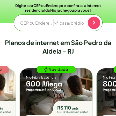
Digite seu CEP ou Endereço e confira se a internet
residencial da Nio já chegou pra você!
CEP ou Endereço
N° casa/prédio
Planos de internet em São Pedro da
Aldeia - RJ
o
Novidade
Nio Fibra Essencial
Nio Fib
600 Mega
80
Preço fixo até jan/2030
Preço fi
R$ 110
ês
/mês
no cartão
Ou R$ 95 /mês no cartão