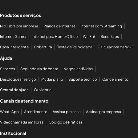
Produtos e serviços
Nio Fibra pra empresa
Planos de Internet
Internet com Streaming
Internet Gamer
Internet para Home Office
Wi-Fi 6
Benefícios
Casa Inteligente
Cobertura
Teste de Velocidade
Calculadora de Wi-Fi
Ajuda
Serviços
Segunda via de conta
Negociar dívidas
Desbloquear serviço
Mudar plano
Suporte técnico
Cancelamento
Central de ajuda
Ouvidoria
Canais de atendimento
WhatsApp
Atendimento
Assinar pra casa
Assinar pra empresa
Videochamada em libras
Código de Práticas
Institucional