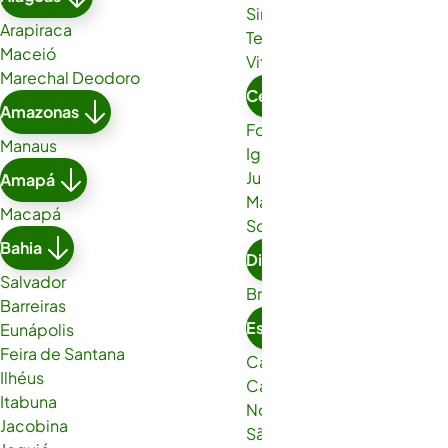
Simões Filho
Arapiraca
Teixeira de Freitas
Maceió
Vitória da Conquista
Marechal Deodoro
Ceará
Amazonas
Fortaleza
Manaus
Iguatu
Juazeiro do Norte
Amapá
Maracanaú
Macapá
Sobral
Bahia
Distrito Federal
Salvador
Brasília
Barreiras
Espírito Santo
Eunápolis
Feira de Santana
Cachoeiro de Itapemirim
Ilhéus
Cariacica
Itabuna
Nova Venécia
Jacobina
São Gabriel da Palha