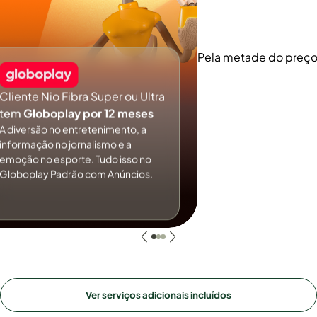
Pela metade do preç
Cliente Nio Fibra Super ou Ultra
tem
Globoplay por 12 meses
A diversão no entretenimento, a
informação no jornalismo e a
emoção no esporte. Tudo isso no
Globoplay Padrão com Anúncios.
Ver serviços adicionais incluídos