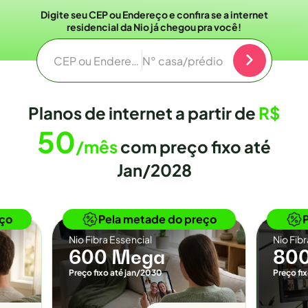
Digite seu CEP ou Endereço e confira se a internet
residencial da Nio já chegou pra você!
CEP ou Endereço
N° casa/prédio
Planos de internet a partir de
R$
50
/mês
com preço fixo até
Jan/2028
o
Novidade
eço
Pela metade do preço
Nio Fibra Essencial
Nio Fib
600 Mega
80
Preço fixo até jan/2030
Preço fi