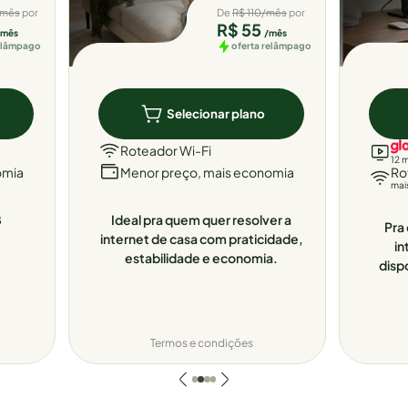
/mês
por
De
R$ 110/mês
por
R$ 55
/mês
/mês
relâmpago
oferta relâmpago
Selecionar plano
Roteador Wi-Fi
12 
omia
Menor preço, mais economia
Ro
mai
8
Ideal pra quem quer resolver a
Pra 
internet de casa com praticidade,
in
estabilidade e economia.
disp
Termos e condições