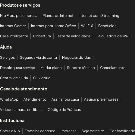
Produtos e serviços
Nio Fibra pra empresa
Planos de Internet
Internet com Streaming
Internet Gamer
Internet para Home Office
Wi-Fi 6
Benefícios
Casa Inteligente
Cobertura
Teste de Velocidade
Calculadora de Wi-Fi
Ajuda
Serviços
Segunda via de conta
Negociar dívidas
Desbloquear serviço
Mudar plano
Suporte técnico
Cancelamento
Central de ajuda
Ouvidoria
Canais de atendimento
WhatsApp
Atendimento
Assinar pra casa
Assinar pra empresa
Videochamada em libras
Código de Práticas
Institucional
Sobre a Nio
Trabalhe conosco
Imprensa
Seja parceiro
Confiabilidade