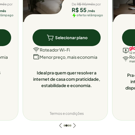
/mês
por
De
R$ 110/mês
por
R$ 55
/mês
/mês
relâmpago
oferta relâmpago
Selecionar plano
Roteador Wi-Fi
12 
omia
Menor preço, mais economia
Ro
mai
8
Ideal pra quem quer resolver a
Pra 
internet de casa com praticidade,
in
estabilidade e economia.
disp
Termos e condições