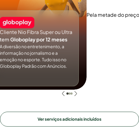
Pela metade do preç
Cliente Nio Fibra Super ou Ultra
tem
Globoplay por 12 meses
A diversão no entretenimento, a
informação no jornalismo e a
emoção no esporte. Tudo isso no
Globoplay Padrão com Anúncios.
Ver serviços adicionais incluídos