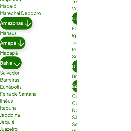
Teixeira de Freitas
Maceió
Vitória da Conquista
Marechal Deodoro
Ceará
Amazonas
Fortaleza
Manaus
Iguatu
Juazeiro do Norte
Amapá
Maracanaú
Macapá
Sobral
Bahia
Distrito Federal
Salvador
Brasília
Barreiras
Espírito Santo
Eunápolis
Feira de Santana
Cachoeiro de Itapemirim
Ilhéus
Cariacica
Itabuna
Nova Venécia
Jacobina
São Gabriel da Palha
Jequié
Serra
Juazeiro