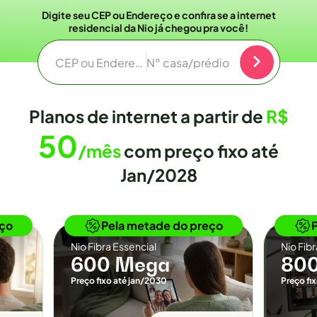
Digite seu CEP ou Endereço e confira se a internet
residencial da Nio já chegou pra você!
CEP ou Endereço
N° casa/prédio
Planos de internet a partir de
R$
50
/mês
com preço fixo até
Jan/2028
o
Novidade
eço
Pela metade do preço
Nio Fibra Essencial
Nio Fib
600 Mega
80
Preço fixo até jan/2030
Preço fi