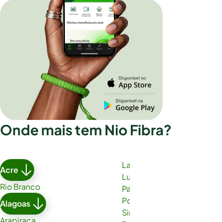
Onde mais tem Nio Fibra?
Lauro de Freitas
Acre
Luís Eduardo Magalhães
Rio Branco
Paulo Afonso
Porto Seguro
Alagoas
Simões Filho
Arapiraca