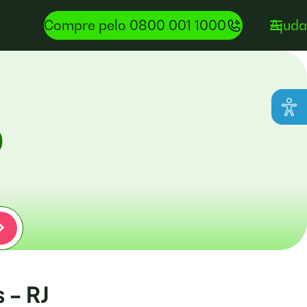
Compre pelo 0800 001 1000
Ajuda
J
0
 - RJ