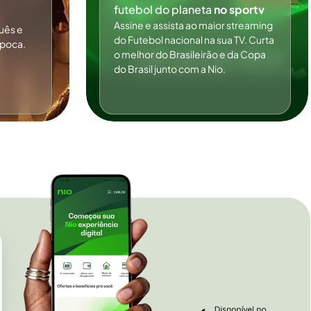
futebol do planeta
no sportv
Assine e assista ao maior streaming
uês e
do Futebol nacional na sua TV. Curta
ipoca.
o melhor do Brasileirão e da Copa
do Brasil junto com a Nio.