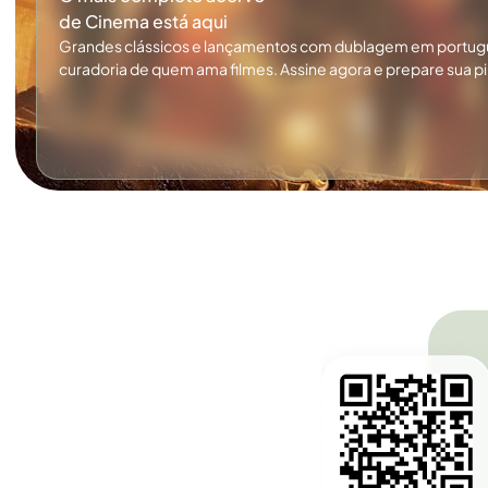
de Cinema está aqui
Grandes clássicos e lançamentos com dublagem em portug
curadoria de quem ama filmes. Assine agora e prepare sua p