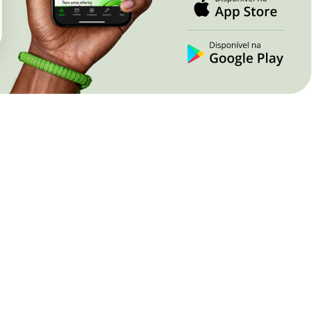
Nova Lima
Juína
Paracatu
Pontes e Lace
Patrocínio
Primavera do L
Poços de Caldas
Rondonópolis
Pouso Alegre
Sinop
Ribeirão das Neves
Tangará da Ser