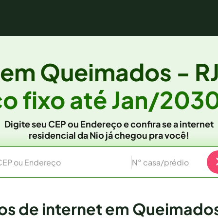
a em
Queimados - R
o fixo
até Jan/203
Digite seu CEP ou Endereço e confira se a internet
residencial da Nio já chegou pra você!
CEP ou Endereço
N° casa/prédio
os de internet em Queimados