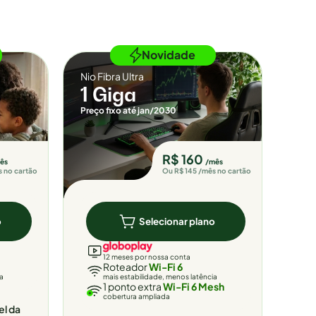
Novidade
Nio Fibra Ultra
1 Giga
Preço fixo até jan/2030
R$ 160
ês
/mês
s no cartão
Ou R$ 145 /mês no cartão
o
Selecionar plano
12 meses por nossa conta
Roteador
Wi-Fi 6
ia
mais estabilidade, menos latência
1 ponto extra
Wi-Fi 6 Mesh
cobertura ampliada
el da