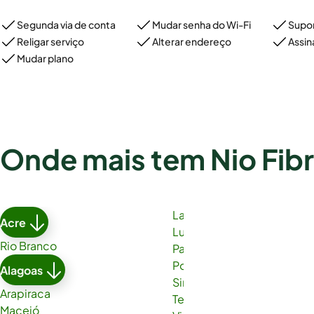
Segunda via de conta
Mudar senha do Wi-Fi
Supor
Religar serviço
Alterar endereço
Assin
Mudar plano
Onde mais tem Nio Fib
Lauro de Freitas
Acre
Luís Eduardo Magalhães
Rio Branco
Paulo Afonso
Porto Seguro
Alagoas
Simões Filho
Arapiraca
Teixeira de Freitas
Maceió