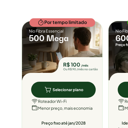
Por tempo limitado
Nio Fibra Essencial
Nio Fi
500 Mega
60
Preço f
R$ 100
/mês
Ou R$ 90 /mês no cartão
Selecionar plano
Roteador Wi-Fi
R
Menor preço, mais economia
M
Preço fixo até jan/2028
Ide