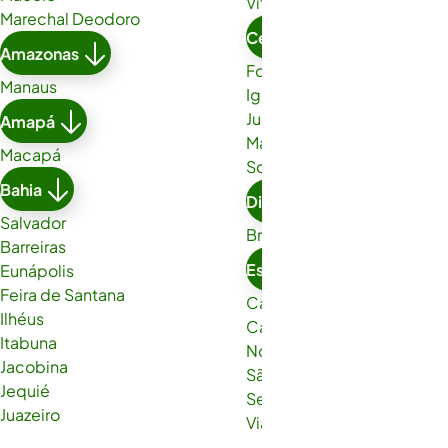
Vitória da Conquista
Marechal Deodoro
Ceará
Amazonas
Fortaleza
Manaus
Iguatu
Juazeiro do Norte
Amapá
Maracanaú
Macapá
Sobral
Bahia
Distrito Federal
Salvador
Brasília
Barreiras
Espírito Santo
Eunápolis
Feira de Santana
Cachoeiro de Itapemirim
Ilhéus
Cariacica
Itabuna
Nova Venécia
Jacobina
São Gabriel da Palha
Jequié
Serra
Juazeiro
Viana