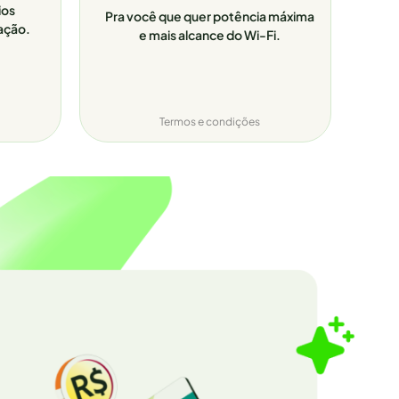
ios
Pra você que quer potência máxima
ação.
e mais alcance do Wi-Fi.
Termos e condições