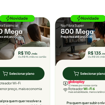
Novidade
Novidade
bra Essencial
Nio Fibra Super
0 Mega
800 Mega
ixo até jan/2030
Preço fixo até jan/2030
R$ 110
R$ 135
/mês
/m
Ou R$ 95 /mês no cartão
Ou R$ 120 /mê
Selecionar plano
Selecionar plan
oteador Wi-Fi
12 meses por nossa conta
enor preço, mais economia
Roteador
Wi-Fi 6
mais estabilidade, menos latênc
al pra quem quer resolver a
Pra quem quer subir o nív