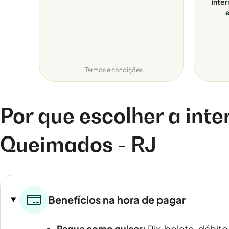
inter
e
Termos e condições
Por que escolher a inte
Queimados - RJ
Benefícios na hora de pagar
Pague como quiser:
Pix, boleto, débito