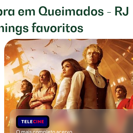
ibra em Queimados - RJ
mings favoritos
O mais completo acervo