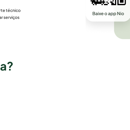
te técnico
ar serviços
ra?
Vila Velha
Imperatriz
Vitória
Paço do Lumiar
Santa Inês
Goiás
São José de Ribamar
Goiânia
Timon
Águas Lindas de Goiás
Minas Gerais
Anápolis