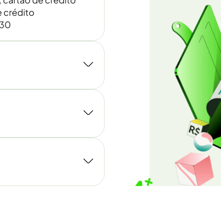
 crédito
030