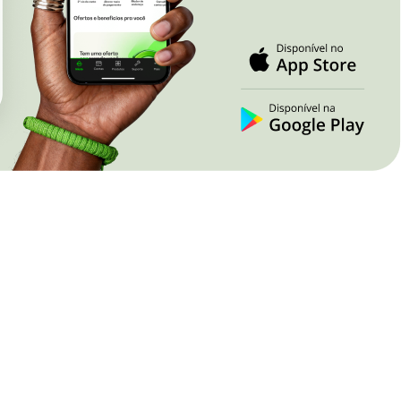
Nova Lima
Juína
Paracatu
Pontes e Lace
Patrocínio
Primavera do L
Poços de Caldas
Rondonópolis