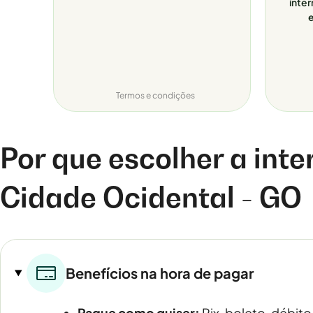
inter
e
Termos e condições
Por que escolher a inte
Cidade Ocidental - GO
Benefícios na hora de pagar
Pague como quiser:
Pix, boleto, débito