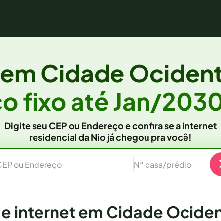
a em
Cidade Ocident
o fixo
até Jan/203
Digite seu CEP ou Endereço e confira se a internet
residencial da Nio já chegou pra você!
CEP ou Endereço
N° casa/prédio
de internet em Cidade Ociden