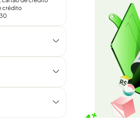
 crédito
030