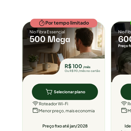
Por tempo limitado
Nio Fibra Essencial
Nio Fi
500 Mega
60
Preço f
R$ 100
/mês
Ou R$ 90 /mês no cartão
Selecionar plano
Roteador Wi-Fi
R
Menor preço, mais economia
M
Preço fixo até jan/2028
Ide