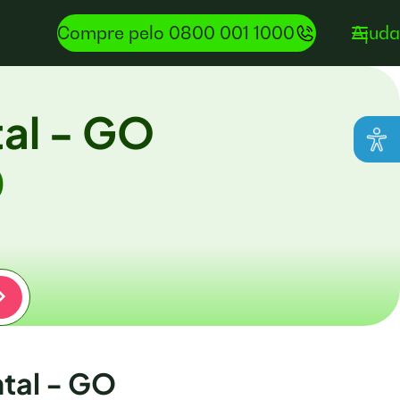
Compre pelo 0800 001 1000
Ajuda
al - GO
0
tal - GO