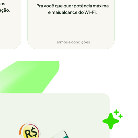
ios
Pra você que quer potência máxima
ação.
e mais alcance do Wi-Fi.
Termos e condições