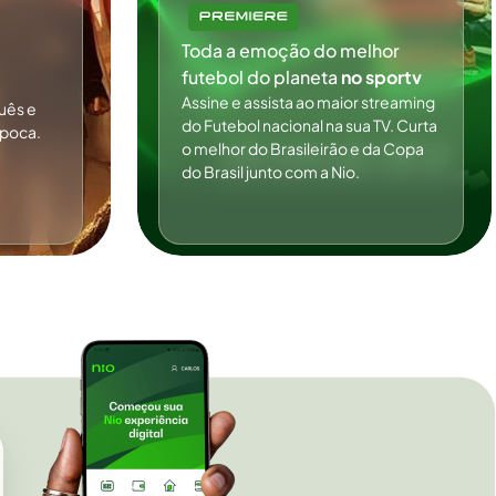
Toda a emoção do melhor
futebol do planeta
no sportv
Assine e assista ao maior streaming
uês e
do Futebol nacional na sua TV. Curta
ipoca.
o melhor do Brasileirão e da Copa
do Brasil junto com a Nio.