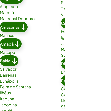
Simões Filho
Arapiraca
Teixeira de Freitas
Maceió
Vitória da Conquista
Marechal Deodoro
Ceará
Amazonas
Fortaleza
Manaus
Iguatu
Juazeiro do Norte
Amapá
Maracanaú
Macapá
Sobral
Bahia
Distrito Federal
Salvador
Brasília
Barreiras
Espírito Santo
Eunápolis
Feira de Santana
Cachoeiro de Itapemirim
Ilhéus
Cariacica
Itabuna
Nova Venécia
Jacobina
São Gabriel da Palha
Jequié