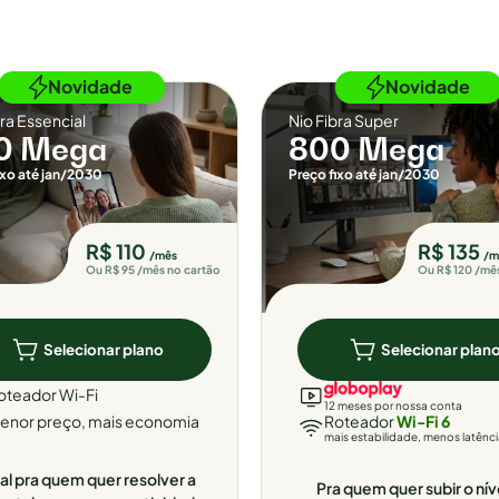
Novidade
Novidade
bra Essencial
Nio Fibra Super
0 Mega
800 Mega
ixo até jan/2030
Preço fixo até jan/2030
R$ 110
R$ 135
/mês
/m
Ou R$ 95 /mês no cartão
Ou R$ 120 /mê
Selecionar plano
Selecionar plan
oteador Wi-Fi
12 meses por nossa conta
enor preço, mais economia
Roteador
Wi-Fi 6
mais estabilidade, menos latênc
al pra quem quer resolver a
Pra quem quer subir o nív