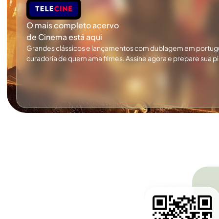
O mais completo acervo
de Cinema está aqui
Grandes clássicos e lançamentos com dublagem em portug
curadoria de quem ama filmes. Assine agora e prepare sua p