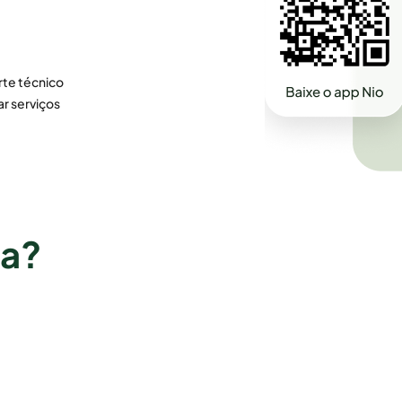
te técnico
ar serviços
ra?
Vila Velha
Imperatriz
Vitória
Paço do Lumiar
Santa Inês
Goiás
São José de Ribamar