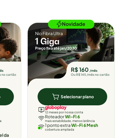
Novidade
Nio Fibra Ultra
1 Giga
Preço fixo até jan/2030
R$ 160
ês
/mês
s no cartão
Ou R$ 145 /mês no cartão
o
Selecionar plano
12 meses por nossa conta
Roteador
Wi-Fi 6
ia
mais estabilidade, menos latência
1 ponto extra
Wi-Fi 6 Mesh
cobertura ampliada
el da