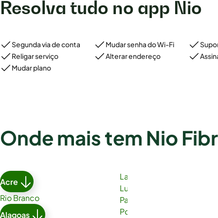
Resolva tudo no app Nio
Segunda via de conta
Mudar senha do Wi-Fi
Supor
Religar serviço
Alterar endereço
Assin
Mudar plano
Onde mais tem Nio Fib
Lauro de Freitas
Acre
Luís Eduardo Magalhães
Rio Branco
Paulo Afonso
Porto Seguro
Alagoas