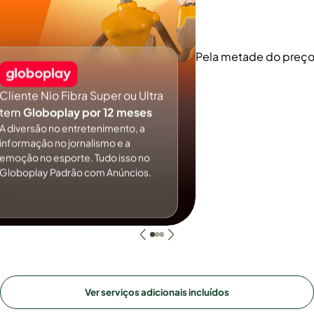
Pela metade do preç
Cliente Nio Fibra Super ou Ultra
tem
Globoplay por 12 meses
A diversão no entretenimento, a
informação no jornalismo e a
emoção no esporte. Tudo isso no
Globoplay Padrão com Anúncios.
Ver serviços adicionais incluídos