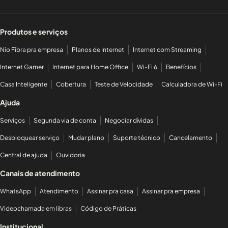
Produtos e serviços
Nio Fibra pra empresa
Planos de Internet
Internet com Streaming
Internet Gamer
Internet para Home Office
Wi-Fi 6
Benefícios
Casa Inteligente
Cobertura
Teste de Velocidade
Calculadora de Wi-Fi
Ajuda
Serviços
Segunda via de conta
Negociar dívidas
Desbloquear serviço
Mudar plano
Suporte técnico
Cancelamento
Central de ajuda
Ouvidoria
Canais de atendimento
WhatsApp
Atendimento
Assinar pra casa
Assinar pra empresa
Videochamada em libras
Código de Práticas
Institucional