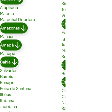
Simões Filho
Arapiraca
Teixeira de Freitas
Maceió
Vitória da Conquista
Marechal Deodoro
Ceará
Amazonas
Fortaleza
Manaus
Iguatu
Juazeiro do Norte
Amapá
Maracanaú
Macapá
Sobral
Bahia
Distrito Federal
Salvador
Brasília
Barreiras
Espírito Santo
Eunápolis
Feira de Santana
Cachoeiro de Itapemirim
Ilhéus
Cariacica
Itabuna
Nova Venécia
Jacobina
São Gabriel da Palha