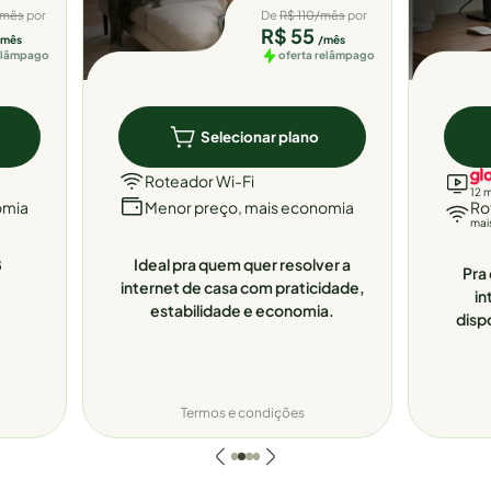
/mês
por
De
R$ 110/mês
por
R$ 55
/mês
/mês
relâmpago
oferta relâmpago
Selecionar plano
Roteador Wi-Fi
12 
omia
Menor preço, mais economia
Ro
mai
8
Ideal pra quem quer resolver a
Pra 
internet de casa com praticidade,
in
estabilidade e economia.
disp
Termos e condições