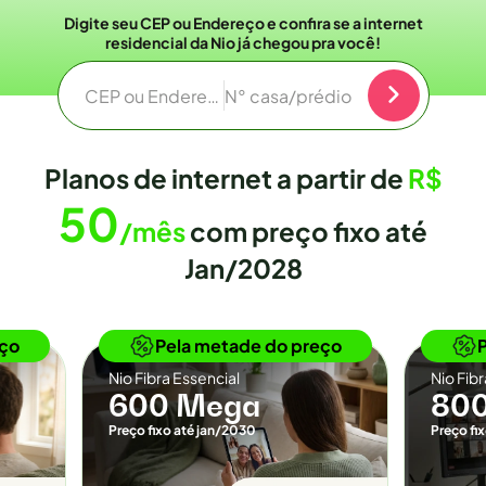
Digite seu CEP ou Endereço e confira se a internet
residencial da Nio já chegou pra você!
CEP ou Endereço
N° casa/prédio
Planos de internet a partir de
R$
50
/mês
com preço fixo até
Jan/2028
o
Novidade
eço
Pela metade do preço
Nio Fibra Essencial
Nio Fib
600 Mega
80
Preço fixo até jan/2030
Preço fi