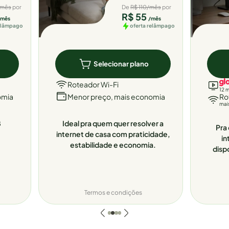
/mês
por
De
R$ 110/mês
por
R$ 55
/mês
/mês
relâmpago
oferta relâmpago
Selecionar plano
Roteador Wi-Fi
12 
omia
Menor preço, mais economia
Ro
mai
8
Ideal pra quem quer resolver a
Pra 
internet de casa com praticidade,
in
estabilidade e economia.
disp
Termos e condições