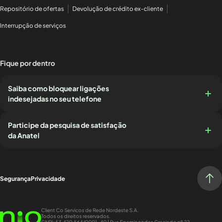
Repositório de ofertas
Devolução de crédito ex-cliente
Interrupção de serviços
Fique por dentro
Saiba como bloquear ligações
indesejadas no seu telefone
Participe da pesquisa de satisfação
da Anatel
Segurança
Privacidade
Client Co Servicos de Rede Nordeste S.A.
Todos os direitos reservados.
CNPJ: 53.420.564/0001-40 | Rua Epaminondas Gracindo nº 22,