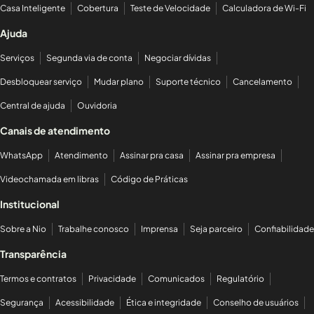
Casa Inteligente
Cobertura
Teste de Velocidade
Calculadora de Wi-Fi
Ajuda
Serviços
Segunda via de conta
Negociar dívidas
Desbloquear serviço
Mudar plano
Suporte técnico
Cancelamento
Central de ajuda
Ouvidoria
Canais de atendimento
WhatsApp
Atendimento
Assinar pra casa
Assinar pra empresa
Videochamada em libras
Código de Práticas
Institucional
Sobre a Nio
Trabalhe conosco
Imprensa
Seja parceiro
Confiabilidade
Transparência
Termos e contratos
Privacidade
Comunicados
Regulatório
Segurança
Acessibilidade
Ética e integridade
Conselho de usuários