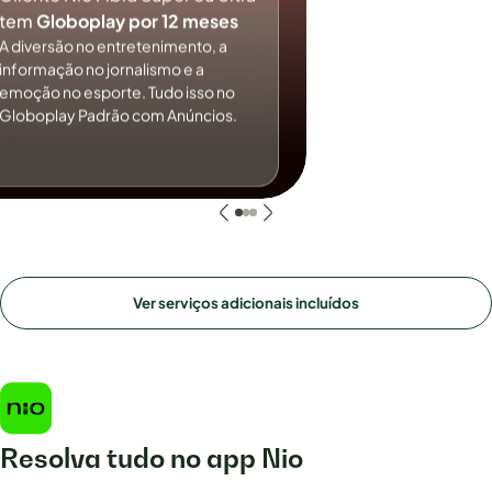
tem
Globoplay por 12 meses
A diversão no entretenimento, a
informação no jornalismo e a
emoção no esporte. Tudo isso no
Globoplay Padrão com Anúncios.
Ver serviços adicionais incluídos
Resolva tudo no app Nio