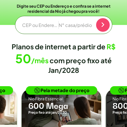
Digite seu CEP ou Endereço e confira se a internet
residencial da Nio já chegou pra você!
CEP ou Endereço
N° casa/prédio
Planos de internet a partir de
R$
50
/mês
com preço fixo até
Jan/2028
o
Novidade
eço
Pela metade do preço
Nio Fibra Essencial
Nio Fib
600 Mega
80
Preço fixo até jan/2030
Preço fi