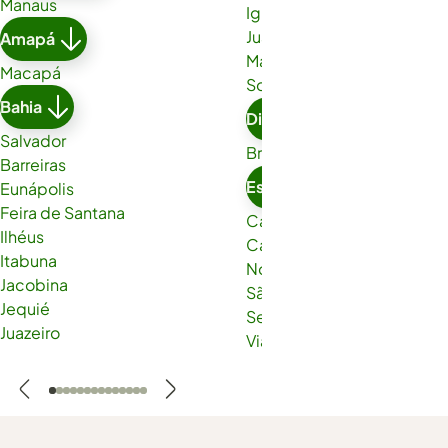
Manaus
Iguatu
Juazeiro do Norte
Amapá
Maracanaú
Macapá
Sobral
Bahia
Distrito Federal
Salvador
Brasília
Barreiras
Espírito Santo
Eunápolis
Feira de Santana
Cachoeiro de Itapemirim
Ilhéus
Cariacica
Itabuna
Nova Venécia
Jacobina
São Gabriel da Palha
Jequié
Serra
Juazeiro
Viana