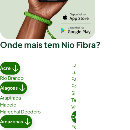
Onde mais tem Nio Fibra?
Lauro de Freitas
Acre
Luís Eduardo Magalhães
Rio Branco
Paulo Afonso
Porto Seguro
Alagoas
Simões Filho
Arapiraca
Teixeira de Freitas
Maceió
Vitória da Conquista
Marechal Deodoro
Ceará
Amazonas
Fortaleza