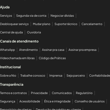
Ajuda
Serviços
Segunda via de conta
Negociar dívidas
Desbloquear serviço
Mudar plano
Suporte técnico
Cancelamento
Central de ajuda
Ouvidoria
Canais de atendimento
WhatsApp
Atendimento
Assinar pra casa
Assinar pra empresa
Videochamada em libras
Código de Práticas
Institucional
Sobre a Nio
Trabalhe conosco
Imprensa
Seja parceiro
Confiabilidade
Transparência
Termos e contratos
Privacidade
Comunicados
Regulatório
Segurança
Acessibilidade
Ética e integridade
Conselho de usuários
Repositório de ofertas
Devolução de crédito ex-cliente