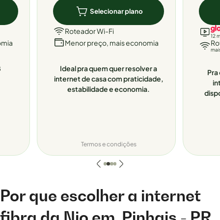
Selecionar plano
Roteador Wi-Fi
12 
omia
Menor preço, mais economia
Ro
mai
8
Ideal pra quem quer resolver a
Pra 
internet de casa com praticidade,
in
estabilidade e economia.
disp
Termos e condições
Por que escolher a internet
fibra da Nio em
Pinhais - PR