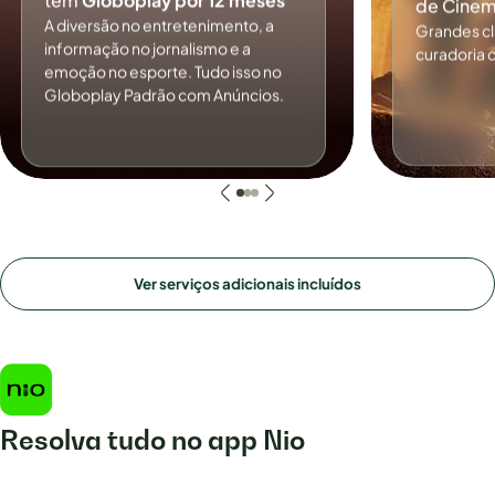
tem
Globoplay por 12 meses
de Cinem
A diversão no entretenimento, a
Grandes c
informação no jornalismo e a
curadoria 
emoção no esporte. Tudo isso no
Globoplay Padrão com Anúncios.
Ver serviços adicionais incluídos
Resolva tudo no app Nio