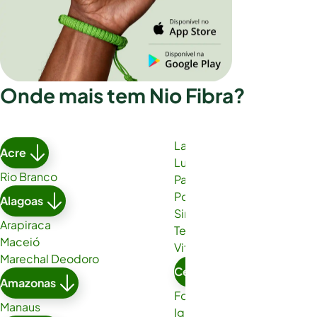
Onde mais tem Nio Fibra?
Lauro de Freitas
Acre
Luís Eduardo Magalhães
Rio Branco
Paulo Afonso
Porto Seguro
Alagoas
Simões Filho
Arapiraca
Teixeira de Freitas
Maceió
Vitória da Conquista
Marechal Deodoro
Ceará
Amazonas
Fortaleza
Manaus
Iguatu