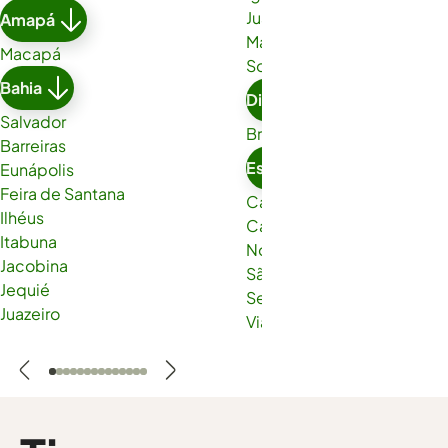
Juazeiro do Norte
Amapá
Maracanaú
Macapá
Sobral
Bahia
Distrito Federal
Salvador
Brasília
Barreiras
Espírito Santo
Eunápolis
Feira de Santana
Cachoeiro de Itapemirim
Ilhéus
Cariacica
Itabuna
Nova Venécia
Jacobina
São Gabriel da Palha
Jequié
Serra
Juazeiro
Viana