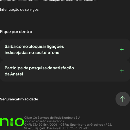
Interrupção de serviços
Fique por dentro
Saiba como bloquear ligações
indesejadas no seu telefone
Participe da pesquisa de satisfação
da Anatel
Segurança
Privacidade
Client Co Servicos de Rede Nordeste S.A.
Todos os direitos reservados.
CNPJ: 53.420.564/0001-40 | Rua Epaminondas Gracindo nº 22,
Sala 6, Pajuçara, Maceió/AL, CEP nº 57.030-101