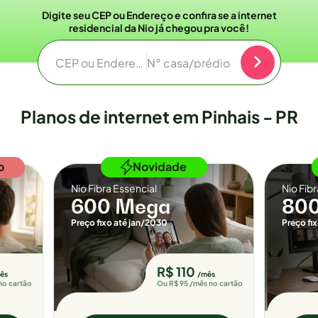
Digite seu CEP ou Endereço e confira se a internet
residencial da Nio já chegou pra você!
CEP ou Endereço
N° casa/prédio
Planos de internet em Pinhais - PR
o
Novidade
Nio Fibra Essencial
Nio Fib
600 Mega
80
Preço fixo até jan/2030
Preço fi
R$ 110
ês
/mês
no cartão
Ou R$ 95 /mês no cartão