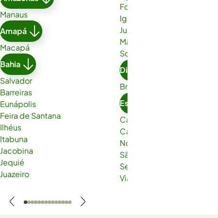
Fortaleza
Manaus
Iguatu
Juazeiro do Norte
Amapá
Maracanaú
Macapá
Sobral
Bahia
Distrito Federal
Salvador
Brasília
Barreiras
Espírito Santo
Eunápolis
Feira de Santana
Cachoeiro de Itapemirim
Ilhéus
Cariacica
Itabuna
Nova Venécia
Jacobina
São Gabriel da Palha
Jequié
Serra
Juazeiro
Viana