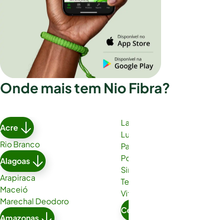
Onde mais tem Nio Fibra?
Lauro de Freitas
Acre
Luís Eduardo Magalhães
Rio Branco
Paulo Afonso
Porto Seguro
Alagoas
Simões Filho
Arapiraca
Teixeira de Freitas
Maceió
Vitória da Conquista
Marechal Deodoro
Ceará
Amazonas