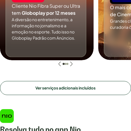
Cliente Nio Fibra Super ou Ultra
O mais c
tem
Globoplay por 12 meses
de Cinem
A diversão no entretenimento, a
Grandes c
informação no jornalismo e a
curadoria 
emoção no esporte. Tudo isso no
Globoplay Padrão com Anúncios.
Ver serviços adicionais incluídos
Resolva tudo no app Nio