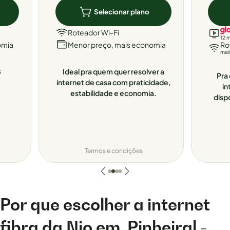
Selecionar plano
Roteador Wi-Fi
12 
omia
Menor preço, mais economia
Ro
mai
8
Ideal pra quem quer resolver a
Pra 
internet de casa com praticidade,
in
estabilidade e economia.
disp
Termos e condições
Por que escolher a internet
fibra da Nio em
Pinheiral -