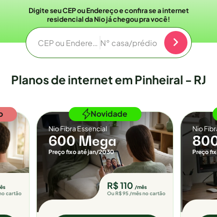
Digite seu CEP ou Endereço e confira se a internet
residencial da Nio já chegou pra você!
CEP ou Endereço
N° casa/prédio
Planos de internet em Pinheiral - RJ
o
Novidade
Nio Fibra Essencial
Nio Fib
600 Mega
80
Preço fixo até jan/2030
Preço fi
R$ 110
ês
/mês
no cartão
Ou R$ 95 /mês no cartão