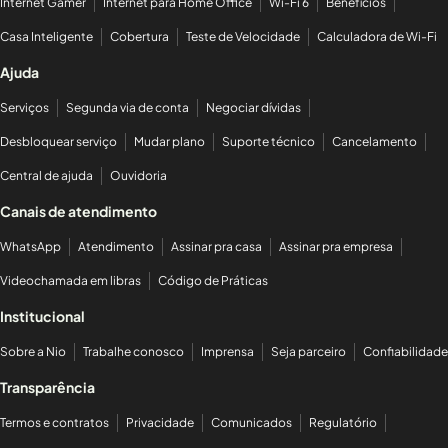
Internet Gamer
Internet para Home Office
Wi-Fi 6
Benefícios
Casa Inteligente
Cobertura
Teste de Velocidade
Calculadora de Wi-Fi
Ajuda
Serviços
Segunda via de conta
Negociar dívidas
Desbloquear serviço
Mudar plano
Suporte técnico
Cancelamento
Central de ajuda
Ouvidoria
Canais de atendimento
WhatsApp
Atendimento
Assinar pra casa
Assinar pra empresa
Videochamada em libras
Código de Práticas
Institucional
Sobre a Nio
Trabalhe conosco
Imprensa
Seja parceiro
Confiabilidade
Transparência
Termos e contratos
Privacidade
Comunicados
Regulatório